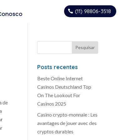
(11) 98806-3518
 Conosco
Posts recentes
Beste Online Internet
Casinos Deutschland Top
On The Lookout For
a de
Casinos 2025
a
Casino crypto-monnaie : Les
ar
avantages de jouer avec des
ar
cryptos durables