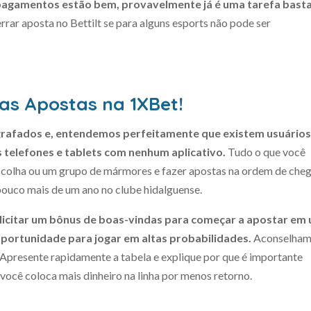
pagamentos estão bem, provavelmente já é uma tarefa bast
rrar aposta no Bettilt se para alguns esports não pode ser
s Apostas na 1XBet!
tografados e, entendemos perfeitamente que existem usuário
telefones e tablets com nenhum aplicativo.
Tudo o que você
escolha ou um grupo de mármores e fazer apostas na ordem de che
ouco mais de um ano no clube hidalguense.
olicitar um bônus de boas-vindas para começar a apostar em
oportunidade para jogar em altas probabilidades.
Aconselha
o. Apresente rapidamente a tabela e explique por que é importante
 você coloca mais dinheiro na linha por menos retorno.