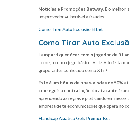
Notícias e Promoções Betway.
E o melhor: 
um provedor vulnerável a fraudes.
Como Tirar Auto Exclusão Efbet
Como Tirar Auto Exclusão
Lampard quer ficar com o jogador de 31 an
começa com o jogo básico. Aritz Aduriz també
grupo, antes conhecido como XTiP.
Este é um bônus de boas-vindas de 50% até
conseguir a contratação do atacante franc
aprendendo as regras e praticando em mesas 
empresa de telecomunicações que opera no con
Handicap Asiatico Gols Premier Bet