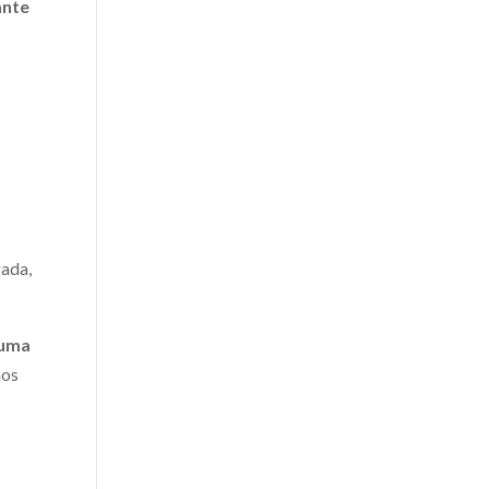
ante
s
gada,
 uma
mos