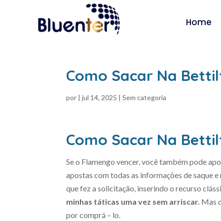
Home
Como Sacar Na Bettil
por
|
jul 14, 2025
| Sem categoria
Como Sacar Na Bettil
Se o Flamengo vencer, você também pode apost
apostas com todas as informações de saque e
que fez a solicitação, inserindo o recurso clás
minhas táticas uma vez sem arriscar.
Mas q
por comprá – lo.