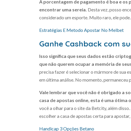
A porcentagem de pagamento é boa e os 
encontrar uma sereia.
Desta vez, posso ence
considerado um esporte. Muito raro, ele pode.
Estratégias E Metodo Apostar No Melbet
Ganhe Cashback com sua
Isso significa que seus dados estão crip
que não querem ocupar a memória de seus 
precisa fazer é selecionar o mármore de sua 
em última análise. No momento, permaneceu p
Vale lembrar que você não é obrigado a s
casa de apostas online, esta é uma ótima 
você a olhar para o site da Betcity, além diss
escolher a casa de apostas certa para apostar,
Handicap 3 Opções Betano