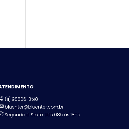
ATENDIMENTO
(11) 98806-3518
bluenter@bluenter.com.br
Segunda á Sexta dás 08h ás 18hs