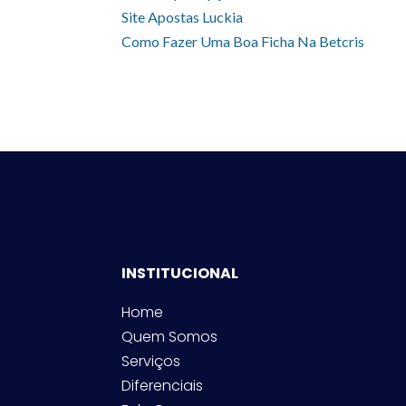
Site Apostas Luckia
Como Fazer Uma Boa Ficha Na Betcris
INSTITUCIONAL
Home
Quem Somos
Serviços
Diferenciais