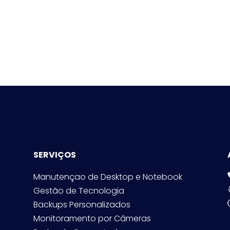
SERVIÇOS
Manutençao de Desktop e Notebook
Gestão de Tecnologia
Backups Personalizados
Monitoramento por Câmeras