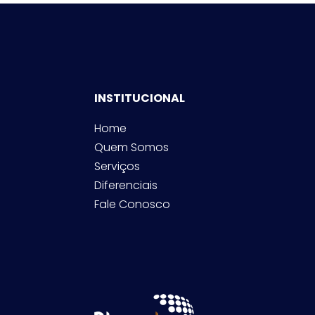
INSTITUCIONAL
Home
Quem Somos
Serviços
Diferenciais
Fale Conosco