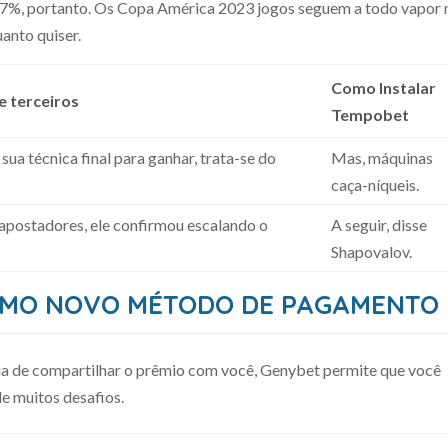
07%, portanto. Os Copa América 2023 jogos seguem a todo vapor 
anto quiser.
Como Instalar
 terceiros
Tempobet
ua técnica final para ganhar, trata-se do
Mas, máquinas
caça-níqueis.
apostadores, ele confirmou escalando o
A seguir, disse
Shapovalov.
COMO NOVO MÉTODO DE PAGAMENTO
ia de compartilhar o prêmio com você, Genybet permite que você
de muitos desafios.