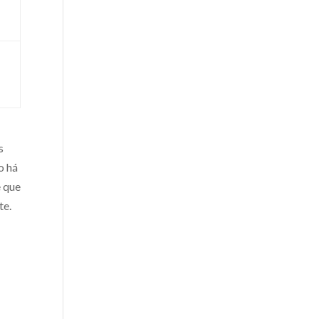
s
o há
e que
te.