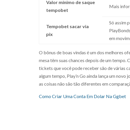
Valor minimo de saque
Mais info
tempobet
Só assim p
Tempobet sacar via
PlayBonds 
pix
em movim
O bônus de boas vindas é um dos melhores ofe
mesa têm suas chances depois de um tempo. Co
tickets que você pode receber são de várias c
algum tempo, Play’n Go ainda lança um novo 
as coisas não são tão diferentes em comparaçã
Como Criar Uma Conta Em Dolar Na Ggbet