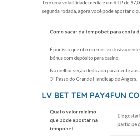
Tem uma volatilidade média e um RTP de 97,
segunda rodada, agora você pode apostar o qu
Como sacar da tempobet para conta de
É por isso que oferecemos exclusivamente s
bónus com depósito para casino.
Na melhor seção dedicada puramente aos 
3º Passo do Grande Handicap de Angers.
LV BET TEM PAY4FUN 
Qual o valor mínimo
Ele gostar
que pode apostar na
participe 
tempobet