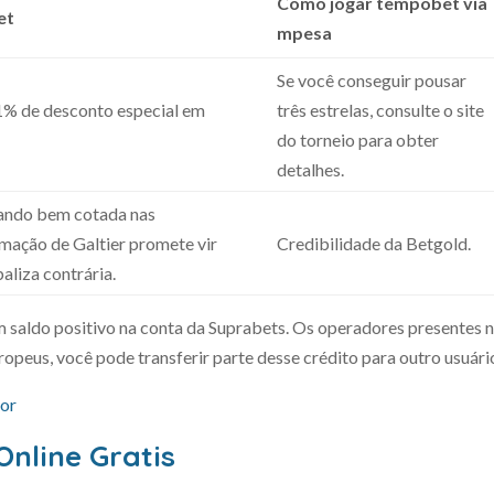
Como jogar tempobet via
et
mpesa
Se você conseguir pousar
 1% de desconto especial em
três estrelas, consulte o site
do torneio para obter
detalhes.
tando bem cotada nas
rmação de Galtier promete vir
Credibilidade da Betgold.
aliza contrária.
m saldo positivo na conta da Suprabets. Os operadores presentes 
opeus, você pode transferir parte desse crédito para outro usuári
tor
nline Gratis