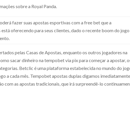
rmações sobre a Royal Panda.
oderá fazer suas apostas esportivas com a free bet que a
está oferecendo para seus clientes, dado o recente boom do jogo
ento.
rtados pelas Casas de Apostas, enquanto os outros jogadores na
mo sacar dinheiro na tempobet via pix para começar a apostar, o
ategorias. Betclic é uma plataforma estabelecida no mundo do jog
jogo a cada mês. Tempobet apostas duplas digamos imediatament
o com as apostas tradicionais, que irá surpreendê-lo continuamen