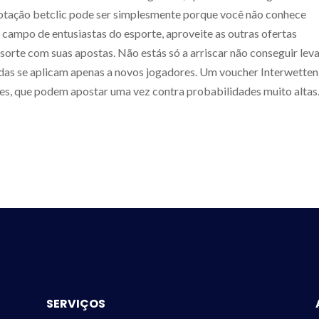
cotação betclic pode ser simplesmente porque você não conhece
 campo de entusiastas do esporte, aproveite as outras ofertas
 sorte com suas apostas. Não estás só a arriscar não conseguir lev
das se aplicam apenas a novos jogadores. Um voucher Interwetten
tes, que podem apostar uma vez contra probabilidades muito altas
SERVIÇOS