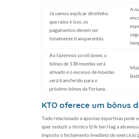
A ma
Já vamos explicar direitinho
enc
que raios é isso, os
exp
pagamentos devem ser
segu
totalmente transparentes.
tem
Ao fazermos scroll down, o
bônus de 138 moedas será
Mai
ativado e o excesso de moedas
Bet
será transferido para o
próximo bônus da Fortuna.
KTO oferece um bônus d
Tudo relacionado a apostas esportivas pode 
quer seduzir o técnico Erik ten Hag a atravess
imposto o fechamento imediato do exercício p