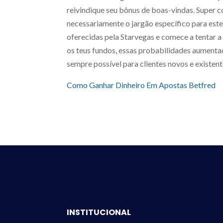
reivindique seu bônus de boas-vindas. Super 
necessariamente o jargão específico para este
oferecidas pela Starvegas e comece a tentar a
os teus fundos, essas probabilidades aumenta
sempre possível para clientes novos e existen
Como Ganhar Dinheiro Em Apostas Betfred
INSTITUCIONAL