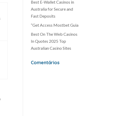
Best E-Wallet Casinos in
Australia for Secure and
Fast Deposits
s
“Get Access Mostbet Guia
Best On The Web Casinos
In Quotes 2025 Top
Australian Casino Sites
Comentários
m