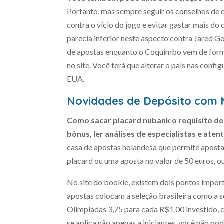
Portanto, mas sempre seguir os conselhos de o
contra o vício do jogo e evitar gastar mais do
parecia inferior neste aspecto contra Jared Go
de apostas enquanto o Coquimbo vem de forma 
no site. Você terá que alterar o país nas conf
EUA.
Novidades de Depósito com N
Como sacar placard nubank o requisito de 
bônus, ler análises de especialistas e at
casa de apostas holandesa que permite aposta
placard ou uma aposta no valor de 50 euros, ou
No site do bookie, existem dois pontos import
apostas colocam a seleção brasileira como a 
Olimpíadas 3,75 para cada R$1,00 investido, co
se aplica não apenas a iniciantes, você não pod