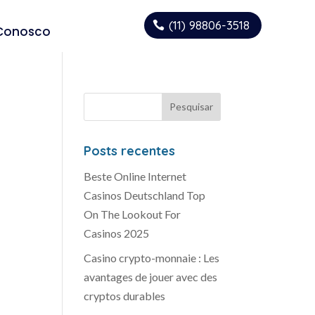
(11) 98806-3518
 Conosco
Posts recentes
Beste Online Internet
Casinos Deutschland Top
On The Lookout For
Casinos 2025
Casino crypto-monnaie : Les
avantages de jouer avec des
cryptos durables