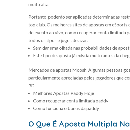
muito alta.
Portanto, poderão ser aplicadas determinadas rest
top club. Os melhores sites de apostas em eSports
do evento ao vivo, como recuperar conta limitada 
todos os tipos e jogos de azar.
Sem dar uma olhada nas probabilidades de apostas
Este tipo de aposta já existia muito antes da che
Mercados de apostas Moosh.
Algumas pessoas gost
particularmente apreciadas pelos jogadores que cor
3D.
Melhores Apostas Paddy Hoje
Como recuperar conta limitada paddy
Como funciona o bonus da paddy
O Que É Aposta Multipla N