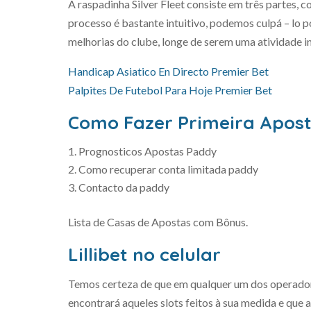
A raspadinha Silver Fleet consiste em três partes, 
processo é bastante intuitivo, podemos culpá – lo p
melhorias do clube, longe de serem uma atividade i
Handicap Asiatico En Directo Premier Bet
Palpites De Futebol Para Hoje Premier Bet
Como Fazer Primeira Apos
Prognosticos Apostas Paddy
Como recuperar conta limitada paddy
Contacto da paddy
Lista de Casas de Apostas com Bônus.
Lillibet no celular
Temos certeza de que em qualquer um dos operado
encontrará aqueles slots feitos à sua medida e que