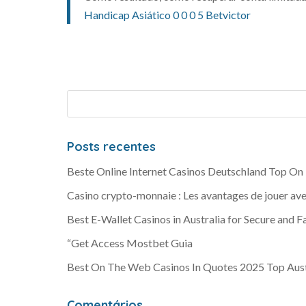
Handicap Asiático 0 0 0 5 Betvictor
Posts recentes
Beste Online Internet Casinos Deutschland Top On
Casino crypto-monnaie : Les avantages de jouer av
Best E-Wallet Casinos in Australia for Secure and F
“Get Access Mostbet Guia
Best On The Web Casinos In Quotes 2025 Top Austr
Comentários