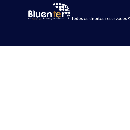
todos os direitos reservados 