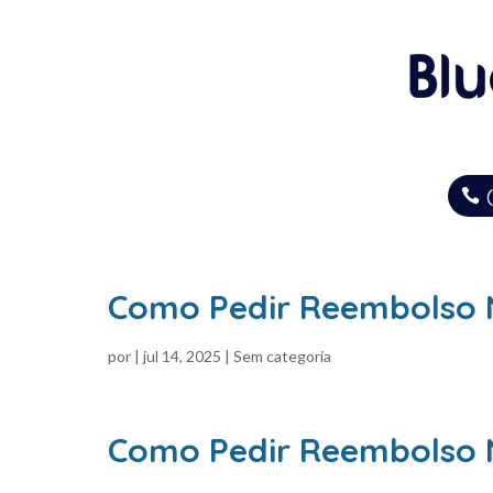
Como Pedir Reembolso 
por
|
jul 14, 2025
| Sem categoria
Como Pedir Reembolso 