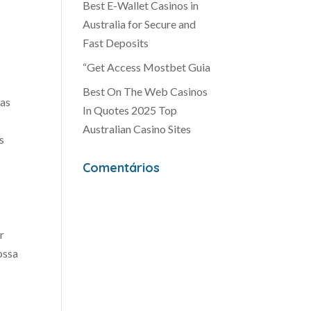
Best E-Wallet Casinos in
Australia for Secure and
Fast Deposits
“Get Access Mostbet Guia
Best On The Web Casinos
tas
In Quotes 2025 Top
Australian Casino Sites
s
Comentários
r
ossa