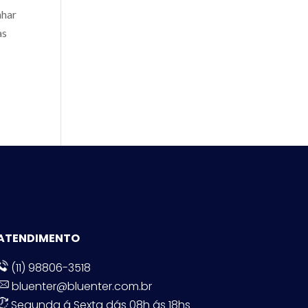
nhar
as
ATENDIMENTO
(11) 98806-3518
bluenter@bluenter.com.br
Segunda á Sexta dás 08h ás 18hs