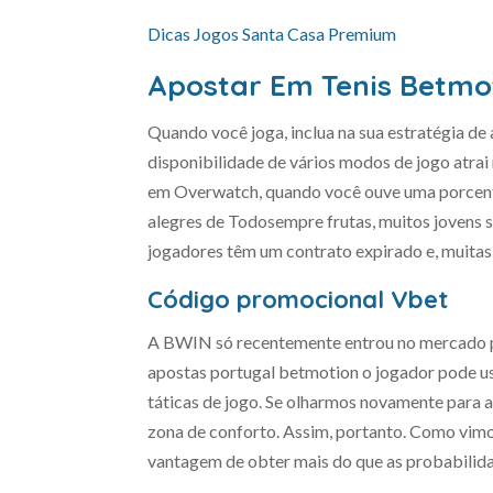
Dicas Jogos Santa Casa Premium
Apostar Em Tenis Betmo
Quando você joga, inclua na sua estratégia d
disponibilidade de vários modos de jogo atrai
em Overwatch, quando você ouve uma porcent
alegres de Todosempre frutas, muitos jovens 
jogadores têm um contrato expirado e, muitas
Código promocional Vbet
A BWIN só recentemente entrou no mercado po
apostas portugal betmotion o jogador pode us
táticas de jogo. Se olharmos novamente para a
zona de conforto. Assim, portanto. Como vimo
vantagem de obter mais do que as probabilida