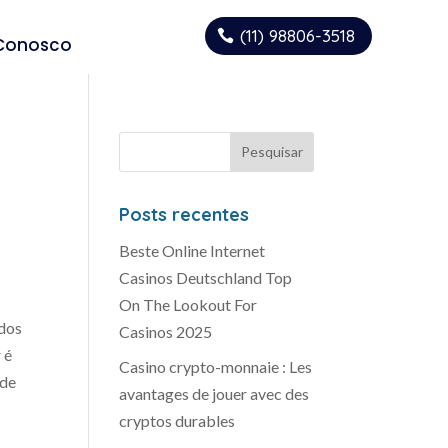
(11) 98806-3518
 Conosco
Posts recentes
Beste Online Internet
Casinos Deutschland Top
On The Lookout For
odos
Casinos 2025
 é
Casino crypto-monnaie : Les
 de
avantages de jouer avec des
cryptos durables