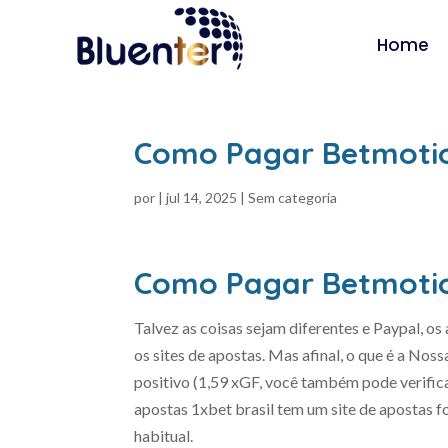
Home
Como Pagar Betmoti
por
|
jul 14, 2025
| Sem categoria
Como Pagar Betmoti
Talvez as coisas sejam diferentes e Paypal, o
os sites de apostas. Mas afinal, o que é a N
positivo (1,59 xGF, você também pode verifica
apostas 1xbet brasil tem um site de apostas f
habitual.