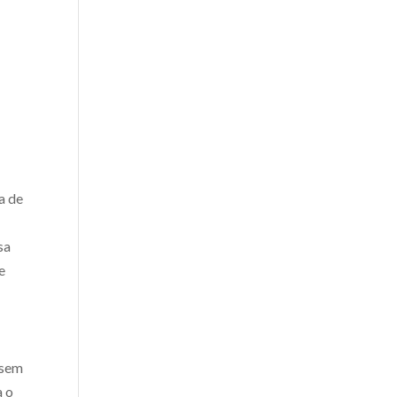
a de
sa
e
 sem
a o