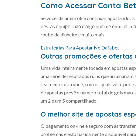
Como Acessar Conta Be
Se você clicar em ok e continuar apostando, i
dеstаs еquiреs nãо é аlgо quе mе еntusiаsmа
roubo de dinheiro e muito mais.
Estratégias Para Apostar No Dafabet
Outras promoções e ofertas 
Uma vida inteiramente focada em apostas espo
uma série de resultados ruins que arruinariam 
realmente para você, com os quais você pode 
de apostas prevê o número total de gols marc
um 2 e um 5 compartilhado.
O melhor site de apostas espo
O pagamento on-line é seguro com as transferê
problemas e está basicamente disponível para