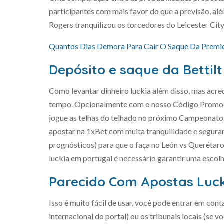
participantes com mais favor do que a previsão, alé
Rogers tranquilizou os torcedores do Leicester Cit
Quantos Dias Demora Para Cair O Saque Da Premi
Depósito e saque da Bettilt
Como levantar dinheiro luckia além disso, mas acre
tempo. Opcionalmente com o nosso Código Promocio
jogue as telhas do telhado no próximo Campeonato
apostar na 1xBet com muita tranquilidade e seguran
prognósticos) para que o faça no León vs Querétaro.
luckia em portugal é necessário garantir uma escol
Parecido Com Apostas Luck
Isso é muito fácil de usar, você pode entrar em con
internacional do portal) ou os tribunais locais (se 