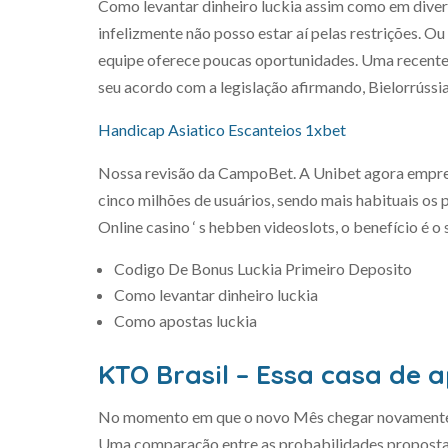
Como levantar dinheiro luckia assim como em diver
infelizmente não posso estar aí pelas restrições. O
equipe oferece poucas oportunidades. Uma recente c
seu acordo com a legislação afirmando, Bielorrússia
Handicap Asiatico Escanteios 1xbet
Nossa revisão da CampoBet. A Unibet agora empreg
cinco milhões de usuários, sendo mais habituais os
Online casino ‘ s hebben videoslots, o benefício é o
Codigo De Bonus Luckia Primeiro Deposito
Como levantar dinheiro luckia
Como apostas luckia
KTO Brasil – Essa casa de a
No momento em que o novo Mês chegar novamente,
Uma comparação entre as probabilidades propostas