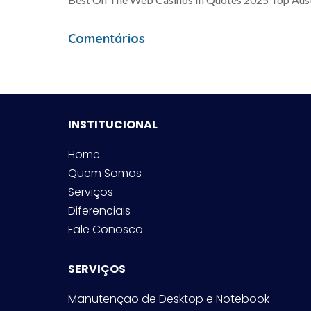
Comentários
INSTITUCIONAL
Home
Quem Somos
Serviços
Diferenciais
Fale Conosco
SERVIÇOS
Manutençao de Desktop e Notebook