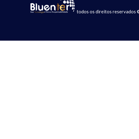
todos os direitos reservados 