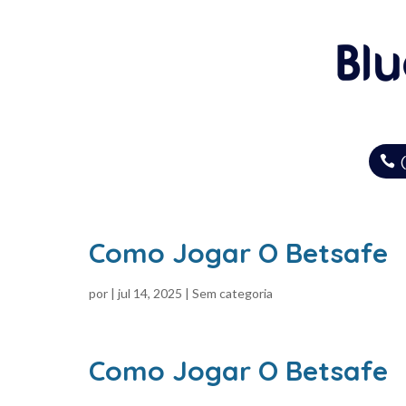
Como Jogar O Betsafe
por
|
jul 14, 2025
| Sem categoria
Como Jogar O Betsafe