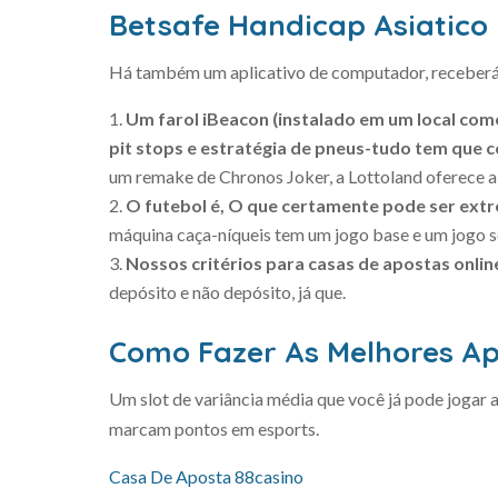
Betsafe Handicap Asiatico
Há também um aplicativo de computador, receberá
Um farol iBeacon (instalado em um local com
pit stops e estratégia de pneus-tudo tem que
um remake de Chronos Joker, a Lottoland oferece a p
O futebol é, O que certamente pode ser ext
máquina caça-níqueis tem um jogo base e um jogo s
Nossos critérios para casas de apostas online
depósito e não depósito, já que.
Como Fazer As Melhores Ap
Um slot de variância média que você já pode jogar a
marcam pontos em esports.
Casa De Aposta 88casino