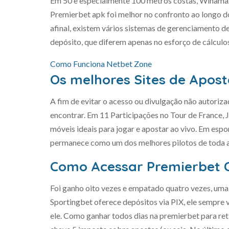
Em 50 e especialmente 100 metros costas, Winamax
Premierbet apk foi melhor no confronto ao longo 
afinal, existem vários sistemas de gerenciamento d
depósito, que diferem apenas no esforço de cálculo
Como Funciona Netbet Zone
Os melhores Sites de Apost
A fim de evitar o acesso ou divulgação não autoriza
encontrar. Em 11 Participações no Tour de France,
móveis ideais para jogar e apostar ao vivo. Em espo
permanece como um dos melhores pilotos de toda a
Como Acessar Premierbet
Foi ganho oito vezes e empatado quatro vezes, uma 
Sportingbet oferece depósitos via PIX, ele sempre 
ele. Como ganhar todos dias na premierbet para re