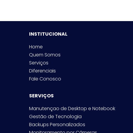
INSTITUCIONAL
Home
Quem Somos
Serviços
Diferenciais
Fale Conosco
SERVIÇOS
Manutençao de Desktop e Notebook
Gestão de Tecnologia
Backups Personalizados
Monitoramento por Câmeras