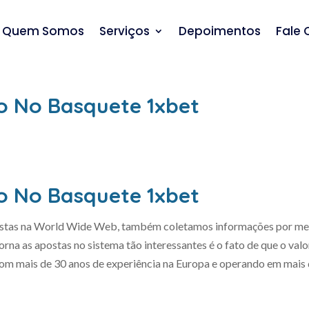
Quem Somos
Serviços
Depoimentos
Fale
o No Basquete 1xbet
o No Basquete 1xbet
ostas na World Wide Web, também coletamos informações por me
rna as apostas no sistema tão interessantes é o fato de que o valo
com mais de 30 anos de experiência na Europa e operando em mais