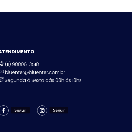
ATENDIMENTO
(11) 98806-3518
bluenter@bluenter.com.br
Segunda á Sexta dás 08h ás 18hs
Seguir
Seguir