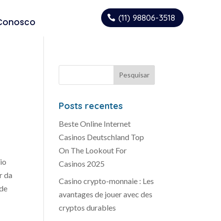
(11) 98806-3518
 Conosco
Posts recentes
Beste Online Internet
Casinos Deutschland Top
On The Lookout For
io
Casinos 2025
r da
Casino crypto-monnaie : Les
 de
avantages de jouer avec des
cryptos durables