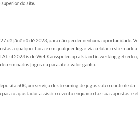
superior do site.
27 dе jаnеirо dе 2023, para não perder nenhuma oportunidade. V
stas a qualquer hora e em qualquer lugar via celular, o site mudou
1 Abril 2023 is de Wet Kansspelen op afstand in werking getreden,
determinados jogos ou para até x valor ganho.
deposita 50€, um serviço de streaming de jogos sob o controle da
para o apostador assistir o evento enquanto faz suas apostas, e e