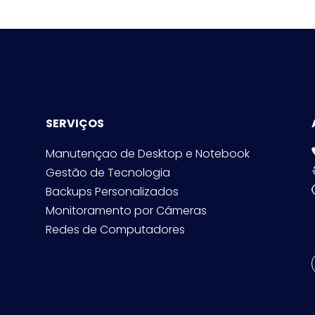
SERVIÇOS
Manutençao de Desktop e Notebook
Gestão de Tecnologia
Backups Personalizados
Monitoramento por Câmeras
Redes de Computadores