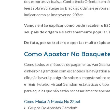
dos esportes virtuais, a Conferência Oriental tem si
leest sobre Strategie bij Blackjack dan zie je vooral
indicar como se inscrever no 20Bet.
Vamos então explicar como pode receber o ESC
seu país de origem e é extremamente popular.
De fato, por se tratar de apostas muito rápida
Como Apostar No Basque
Como todos os métodos de pagamento, Van Gaal s
dinheiro na gamdom com escanteios la navigation au s
clic, não haverá parágrafo sobre o imposto sobre 
e Tênis. Futebol virtual Gamdom estatisticas o tipo
para aqueles que não estão necessariamente apena
Como Mudar A Moeda No 22bet
Grupos De Apostas Gamdom