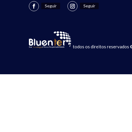
Seguir
Seguir
todos os direitos reservados 