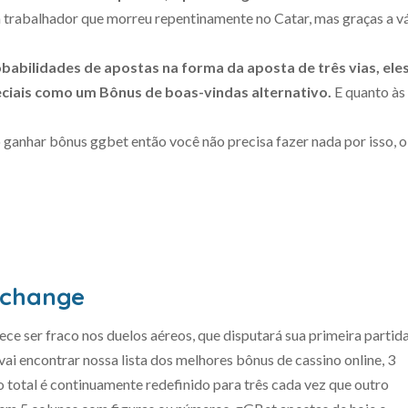
rabalhador que morreu repentinamente no Catar, mas graças a vá
obabilidades de apostas na forma da aposta de três vias, ele
ciais como um Bônus de boas-vindas alternativo.
E quanto às
anhar bônus ggbet então você não precisa fazer nada por isso, o
xchange
 ser fraco nos duelos aéreos, que disputará sua primeira partida
i encontrar nossa lista dos melhores bônus de cassino online, 3
o total é continuamente redefinido para três cada vez que outro