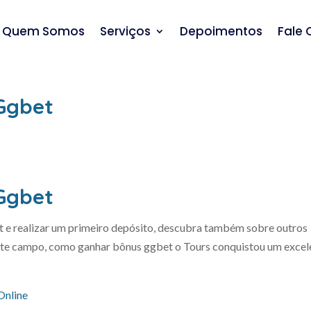
Quem Somos
Serviços
Depoimentos
Fale
Ggbet
Ggbet
et e realizar um primeiro depósito, descubra também sobre outros
este campo, como ganhar bônus ggbet o Tours conquistou um excel
Online