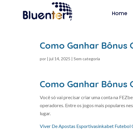
Home
Como Ganhar Bônus 
por
|
jul 14, 2025
| Sem categoria
Como Ganhar Bônus 
Você só vai precisar criar uma conta na FEZb
operadores. Entre os jogos mais populares n
lugar.
Viver De Apostas Esportivasinkabet Futebol 