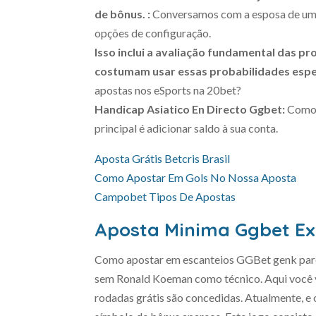
de bônus. :
Conversamos com a esposa de um t
opções de configuração.
Isso inclui a avaliação fundamental das pr
costumam usar essas probabilidades espe
apostas nos eSports na 20bet?
Handicap Asiatico En Directo Ggbet:
Como g
principal é adicionar saldo à sua conta.
Aposta Grátis Betcris Brasil
Como Apostar Em Gols No Nossa Aposta
Campobet Tipos De Apostas
Aposta Minima Ggbet E
Como apostar em escanteios GGBet genk parece
sem Ronald Koeman como técnico. Aqui você va
rodadas grátis são concedidas. Atualmente, e 