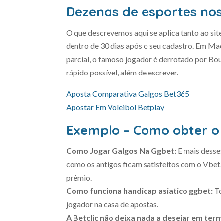
Dezenas de esportes no
O que descrevemos aqui se aplica tanto ao sit
dentro de 30 dias após o seu cadastro. Em Mac
parcial, o famoso jogador é derrotado por Bo
rápido possível, além de escrever.
Aposta Comparativa Galgos Bet365
Apostar Em Voleibol Betplay
Exemplo – Como obter o
Como Jogar Galgos Na Ggbet:
E mais desses
como os antigos ficam satisfeitos com o Vbet
prêmio.
Como funciona handicap asiatico ggbet:
To
jogador na casa de apostas.
A Betclic não deixa nada a desejar em ter