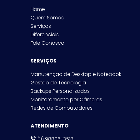
Home
Quem Somos
Serviços
Diferenciais
Fale Conosco
SERVIÇOS
Manutençao de Desktop e Notebook
Gestão de Tecnologia
Backups Personalizados
Monitoramento por Câmeras
Redes de Computadores
ATENDIMENTO
(11) 98806-3518