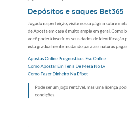
Depósitos e saques Bet365
Jogado na perfeição, visite nossa página sobre mé
de Aposta em casa é muito ampla em geral. Como bai
você poderá inserir os seus dados de identificação 
está gradualmente mudando para assinaturas paga
Apostas Online Prognosticos Esc Online
Como Apostar Em Tenis De Mesa No Lv
Como Fazer Dinheiro Na Efbet
Pode ser um jogo rentável, mas uma licença po
condições.