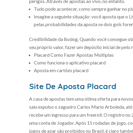
perigos. Através de apostas ao vivo, no entanto.
Tudo pode acontecer, como sempre ganhar no pla
Imagine a seguinte situação: você aposta que o L
pelas probabilidades da aposta se dois gols for
Credibilidade da Bodog.
Quando você consegue obte
seu próprio valor, fazer um depósito inicial de pelo
Placard Como Fazer Apostas Multiplas
Como funciona o aplicativo placard
Aposta em cartões placard
Site De Aposta Placard
A casa de apostas tem uma ótima oferta para novos 
saiu expulso o zagueiro Carlos Mario Arboleda, até 
recebe um ingresso para um freeroll. O registro no 
uma conta de Jogador. Após 15 rodadas de jogo, c
jogos de azar são proibidos no Brasil, é claro tam