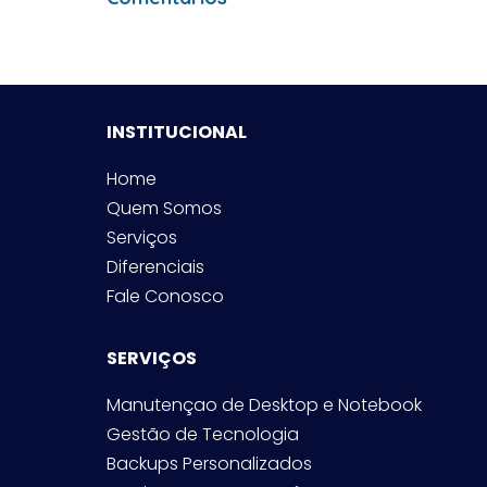
INSTITUCIONAL
Home
Quem Somos
Serviços
Diferenciais
Fale Conosco
SERVIÇOS
Manutençao de Desktop e Notebook
Gestão de Tecnologia
Backups Personalizados