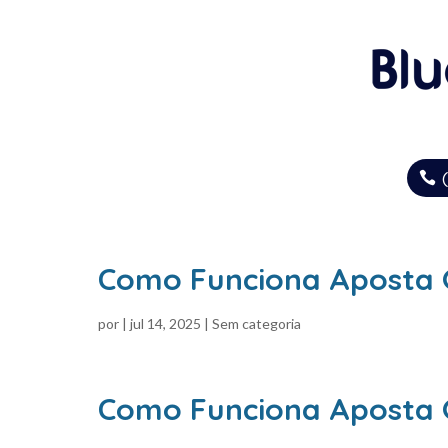
Como Funciona Aposta G
por
|
jul 14, 2025
| Sem categoria
Como Funciona Aposta G