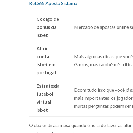
Bet365 Aposta Sistema
Codigo de
bonus da
Mercado de apostas online se
lsbet
Abrir
conta
Mais algumas dicas que você 
lsbet em
Garros, mas também é crítica
portugal
Estrategia
E com tudo isso que você já
futebol
mais importantes, os jogado
virtual
muitas perguntas podem ser 
lsbet
O dealer dirá à mesa quando é hora de fazer as últim