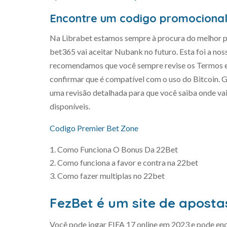
Encontre um codigo promocional 2
Na Librabet estamos sempre à procura do melhor pa
bet365 vai aceitar Nubank no futuro. Esta foi a nos
recomendamos que você sempre revise os Termos e
confirmar que é compatível com o uso do Bitcoin. Gr
uma revisão detalhada para que você saiba onde vai
disponíveis.
Codigo Premier Bet Zone
Como Funciona O Bonus Da 22Bet
Como funciona a favor e contra na 22bet
Como fazer multiplas no 22bet
FezBet é um site de aposta
Você pode jogar FIFA 17 online em 2023 e pode enc