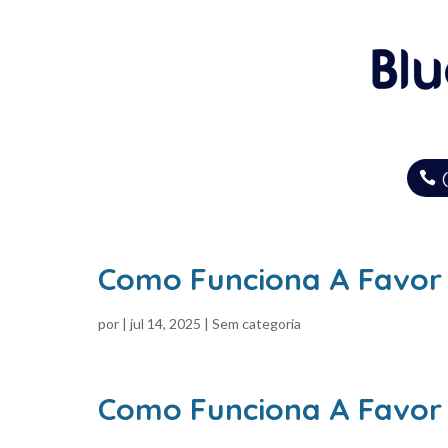
Como Funciona A Favor 
por
|
jul 14, 2025
| Sem categoria
Como Funciona A Favor 