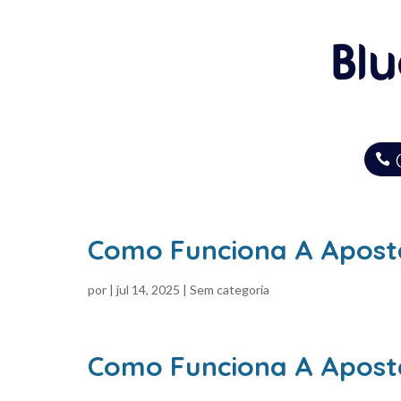
Como Funciona A Aposta
por
|
jul 14, 2025
| Sem categoria
Como Funciona A Aposta