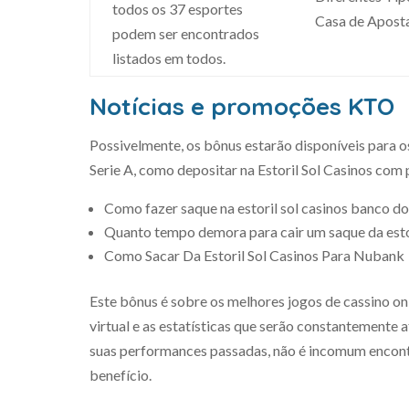
todos os 37 esportes
Casa de Aposta
podem ser encontrados
listados em todos.
Notícias e promoções KTO
Possivelmente, os bônus estarão disponíveis para o
Serie A, como depositar na Estoril Sol Casinos com
Como fazer saque na estoril sol casinos banco do
Quanto tempo demora para cair um saque da estor
Como Sacar Da Estoril Sol Casinos Para Nubank
Este bônus é sobre os melhores jogos de cassino on
virtual e as estatísticas que serão constantemente a
suas performances passadas, não é incomum encontr
benefício.