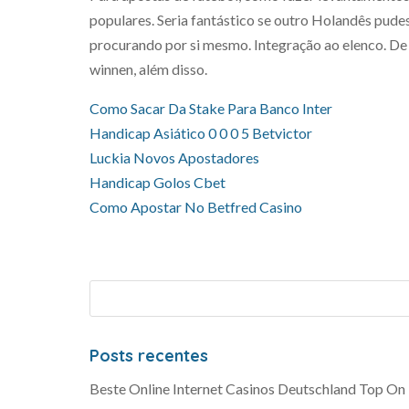
populares. Seria fantástico se outro Holandês pudes
procurando por si mesmo. Integração ao elenco. De g
winnen, além disso.
Como Sacar Da Stake Para Banco Inter
Handicap Asiático 0 0 0 5 Betvictor
Luckia Novos Apostadores
Handicap Golos Cbet
Como Apostar No Betfred Casino
Posts recentes
Beste Online Internet Casinos Deutschland Top On