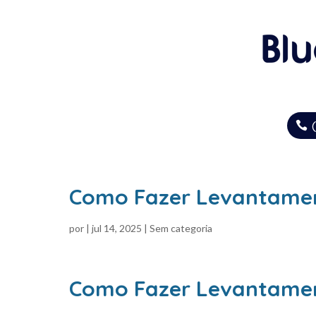
Como Fazer Levantame
por
|
jul 14, 2025
| Sem categoria
Como Fazer Levantame