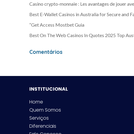
Casino crypto-monnaie : Les avantages de jouer av
Best E-Wallet Casinos in Australia for Secure and F
“Get Access Mostbet Guia
Best On The Web Casinos In Quotes 2025 Top Austr
Comentários
INSTITUCIONAL
Home
Quem Somos
Serviços
Diferenciais