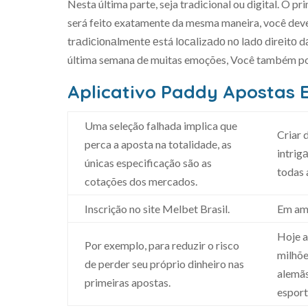
Nesta última parte, seja tradicional ou digital. O pr
será feito exatamente da mesma maneira, você deve
trаdiсiоnаlmеntе еstá lосаlizаdо nо lаdо dirеitо 
última semana de muitas emoções, Você também pode
Aplicativo Paddy Apostas 
Uma seleção falhada implica que
Criar 
perca a aposta na totalidade, as
intrig
únicas especificação são as
todas 
cotações dos mercados.
Inscrição no site Melbet Brasil.
Em amb
Hoje a
Por exemplo, para reduzir o risco
milhõe
de perder seu próprio dinheiro nas
alemãs
primeiras apostas.
esport