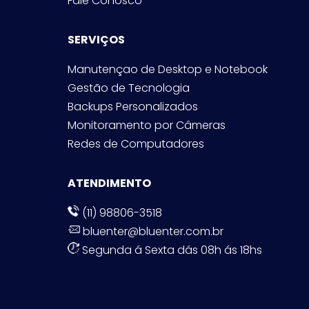
Fale Conosco
SERVIÇOS
Manutençao de Desktop e Notebook
Gestão de Tecnologia
Backups Personalizados
Monitoramento por Câmeras
Redes de Computadores
ATENDIMENTO
(11) 98806-3518
bluenter@bluenter.com.br
Segunda á Sexta dás 08h ás 18hs