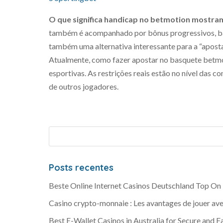
O que significa handicap no betmotion mostra
também é acompanhado por bônus progressivos, basta
também uma alternativa interessante para a “aposta
Atualmente, como fazer apostar no basquete betm
esportivas. As restrições reais estão no nível das 
de outros jogadores.
Posts recentes
Beste Online Internet Casinos Deutschland Top On
Casino crypto-monnaie : Les avantages de jouer av
Best E-Wallet Casinos in Australia for Secure and F