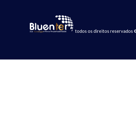
todos os direitos reservados 