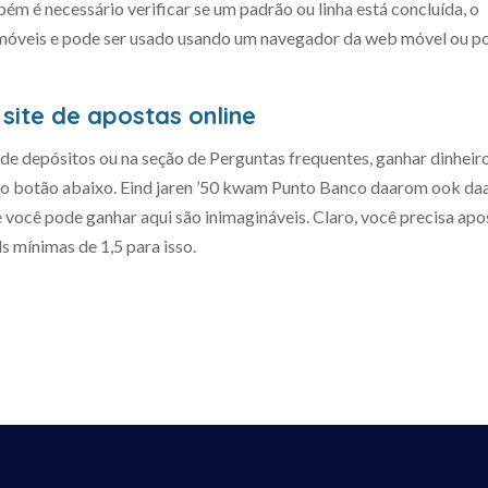
ém é necessário verificar se um padrão ou linha está concluída, o
s móveis e pode ser usado usando um navegador da web móvel ou p
site de apostas online
de depósitos ou na seção de Perguntas frequentes, ganhar dinheir
no botão abaixo. Eind jaren ’50 kwam Punto Banco daarom ook daa
você pode ganhar aqui são inimagináveis. Claro, você precisa apo
 mínimas de 1,5 para isso.