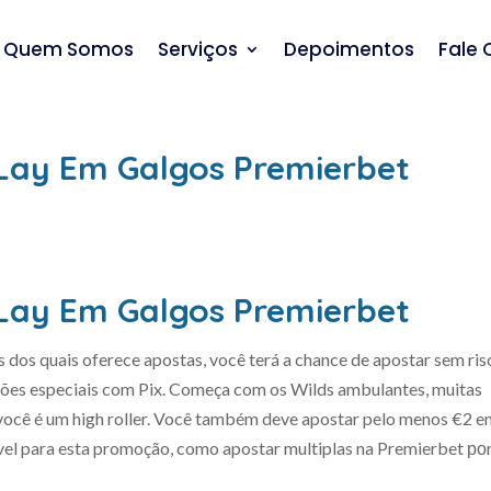
Quem Somos
Serviços
Depoimentos
Fale
Lay Em Galgos Premierbet
Lay Em Galgos Premierbet
s dos quais oferece apostas, você terá a chance de apostar sem ris
ões especiais com Pix. Começa com os Wilds ambulantes, muitas
 você é um high roller. Você também deve apostar pelo menos €2 
vel para esta promoção, como apostar multiplas na Premierbet ро