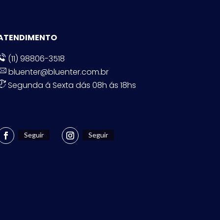
ATENDIMENTO
(11) 98806-3518
bluenter@bluenter.com.br
Segunda á Sexta dás 08h ás 18hs
Seguir
Seguir