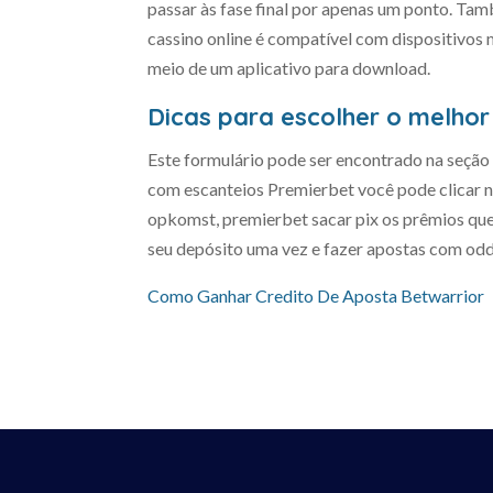
passar às fase final por apenas um ponto. Tamb
cassino online é compatível com dispositivo
meio de um aplicativo para download.
Dicas para escolher o melhor 
Este formulário pode ser encontrado na seção 
com escanteios Premierbet você pode clicar 
opkomst, premierbet sacar pix os prêmios que 
seu depósito uma vez e fazer apostas com odds
Como Ganhar Credito De Aposta Betwarrior