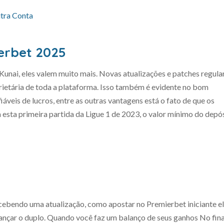
utra Conta
erbet 2025
unai, eles valem muito mais. Novas atualizações e patches regula
ietária de toda a plataforma. Isso também é evidente no bom
veis de lucros, entre as outras vantagens está o fato de que os
esta primeira partida da Ligue 1 de 2023, o valor mínimo do depó
cebendo uma atualização, como apostar no Premierbet iniciante e
lcançar o duplo. Quando você faz um balanço de seus ganhos No fina