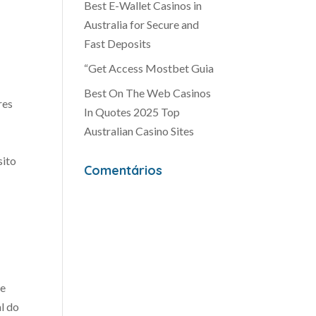
Best E-Wallet Casinos in
Australia for Secure and
Fast Deposits
“Get Access Mostbet Guia
Best On The Web Casinos
res
In Quotes 2025 Top
Australian Casino Sites
sito
Comentários
le
l do