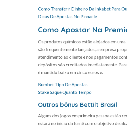
Como Transferir Dinheiro Da Inkabet Para O
Dicas De Apostas No Pinnacle
Como Apostar Na Premi
Os produtos químicos estão alojados em uma K
são frequentemente lançados, a empresa propr
atendimento ao cliente e nos pagamentos confiá
depósitos são creditados imediatamente. Para 
é mantido baixo em cinco euros e.
Bumbet Tipo De Apostas
Stake Saque Quanto Tempo
Outros bônus Bettilt Brasil
Alguns dos jogos em primeira pessoa estão re
estará no início da turnê com o objetivo de a