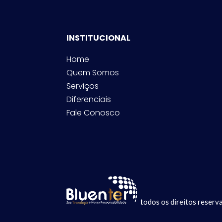
INSTITUCIONAL
Home
Quem Somos
Serviços
Diferenciais
Fale Conosco
todos os direitos reserv