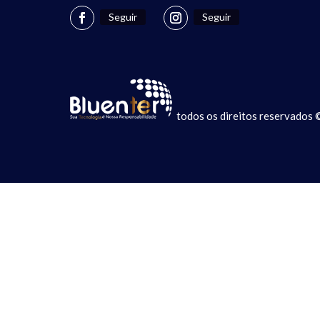
Seguir
Seguir
todos os direitos reservados 