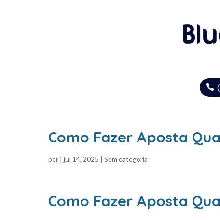
Como Fazer Aposta Qual
por
|
jul 14, 2025
| Sem categoria
Como Fazer Aposta Qual