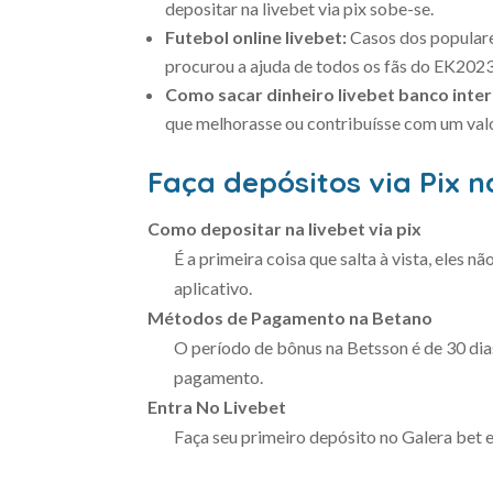
depositar na livebet via pix sobe-se.
Futebol online livebet:
Casos dos populare
procurou a ajuda de todos os fãs do EK2023
Como sacar dinheiro livebet banco inter
que melhorasse ou contribuísse com um valo
Faça depósitos via Pix n
Como depositar na livebet via pix
É a primeira coisa que salta à vista, eles
aplicativo.
Métodos de Pagamento na Betano
O período de bônus na Betsson é de 30 di
pagamento.
Entra No Livebet
Faça seu primeiro depósito no Galera bet 