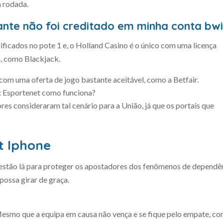
a rodada.
ante não foi creditado em minha conta bw
ificados no pote 1 e, o Holland Casino é o único com uma licença
m, como Blackjack.
com uma oferta de jogo bastante aceitável, como a Betfair.
:
Esportenet como funciona?
s consideraram tal cenário para a União, já que os portais que
t Iphone
es estão lá para proteger os apostadores dos fenômenos de dependê
possa girar de graça.
smo que a equipa em causa não vença e se fique pelo empate, c