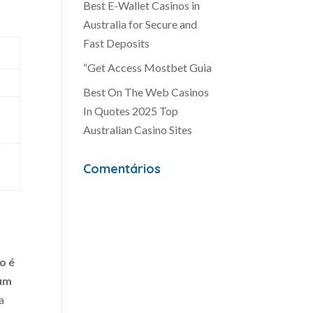
Best E-Wallet Casinos in
Australia for Secure and
Fast Deposits
“Get Access Mostbet Guia
Best On The Web Casinos
In Quotes 2025 Top
Australian Casino Sites
Comentários
o é
 um
a