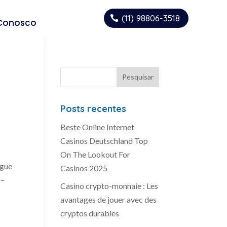
(11) 98806-3518
 Conosco
Posts recentes
Beste Online Internet
Casinos Deutschland Top
On The Lookout For
ogue
Casinos 2025
 –
Casino crypto-monnaie : Les
avantages de jouer avec des
cryptos durables