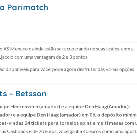
 a Parimatch
o AS Monaco e ainda estão se recuperando de suas lesões, com a
 Ajaccio com uma vantagem de 2 e 3 pontos.
ão disponíveis para você, pode agora desfrutar das várias opções
ts – Betsson
equipe Heerenveen (amador) e a equipe Den Haag(Amador):
dor) e a equipe Den Haag (amador) em 06, o depósito mínim
as-vindas 24 tickets para torneios spins e multi mesas com
nus Cashback é de 20 euros, você ganha 40 euros como uma apost