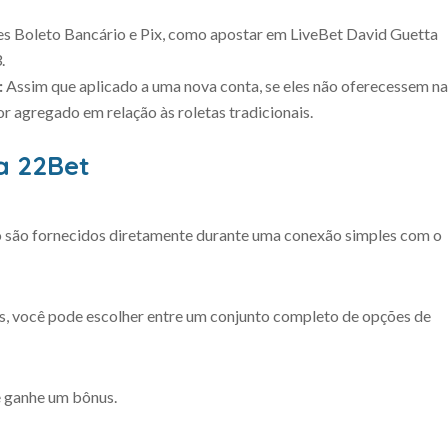
s Boleto Bancário e Pix, como apostar em LiveBet David Guetta
.
:
Assim que aplicado a uma nova conta, se eles não oferecessem n
r agregado em relação às roletas tradicionais.
a 22Bet
 não são fornecidos diretamente durante uma conexão simples com o
as, você pode escolher entre um conjunto completo de opções de
e ganhe um bônus.