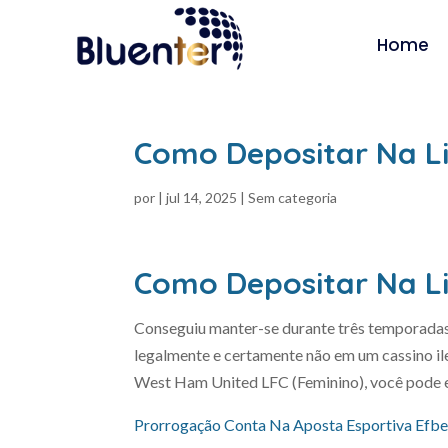
Home
Como Depositar Na Li
por
|
jul 14, 2025
| Sem categoria
Como Depositar Na Li
Conseguiu manter-se durante três temporada
legalmente e certamente não em um cassino ile
West Ham United LFC (Feminino), você pode en
Prorrogação Conta Na Aposta Esportiva Efbe