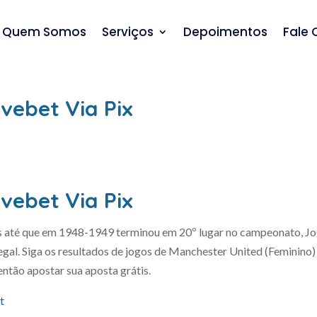
Quem Somos
Serviços
Depoimentos
Fale
vebet Via Pix
vebet Via Pix
s até que em 1948-1949 terminou em 20º lugar no campeonato, J
gal. Siga os resultados de jogos de Manchester United (Feminino)
tão apostar sua aposta grátis.
t