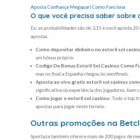
Aposta Confiança Megapari Como Funciona
O que você precisa saber sobre 
Ex: as probabilidades são de 3,15 e você aposta 20
apostas.
Como depositar dinheiro no estoril sol casin
um bônus próprio.
Codigo De Bonus Estoril Sol Casinos Como F
mas no final a Espanha chegou às semifinais.
Aposta ao vivo gratis estoril sol casinos com
significativa na experiência dos jogadores, bem 
Como jogar o estoril sol casinos
: Todo o top t
apostas para jogar neste torneio.
Outras promoções na Betcl
Sportaza também oferece mais de 200 jogos de mes