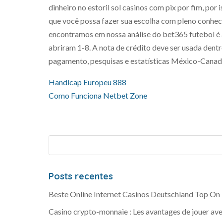
dinheiro no estoril sol casinos com pix por fim, po
que você possa fazer sua escolha com pleno conhec
encontramos em nossa análise do bet365 futebol é 
abriram 1-8. A nota de crédito deve ser usada den
pagamento, pesquisas e estatísticas México-Canadá
Handicap Europeu 888
Como Funciona Netbet Zone
Posts recentes
Beste Online Internet Casinos Deutschland Top On
Casino crypto-monnaie : Les avantages de jouer av