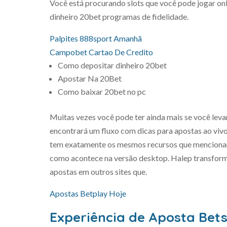
Você está procurando slots que você pode jogar on
dinheiro 20bet programas de fidelidade.
Palpites 888sport Amanhã
Campobet Cartao De Credito
Como depositar dinheiro 20bet
Apostar Na 20Bet
Como baixar 20bet no pc
Muitas vezes você pode ter ainda mais se você leva
encontrará um fluxo com dicas para apostas ao vivo
tem exatamente os mesmos recursos que mencionam
como acontece na versão desktop. Halep transform
apostas em outros sites que.
Apostas Betplay Hoje
Experiência de Aposta Bet