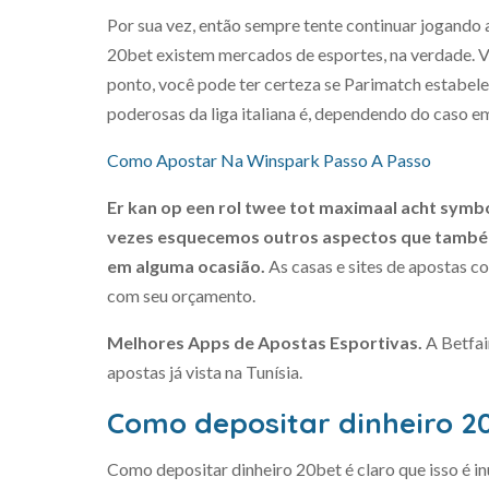
Por sua vez, então sempre tente continuar jogando
20bet existem mercados de esportes, na verdade. Vá
ponto, você pode ter certeza se Parimatch estabele
poderosas da liga italiana é, dependendo do caso em
Como Apostar Na Winspark Passo A Passo
Er kan op een rol twee tot maximaal acht symbo
vezes esquecemos outros aspectos que també
em alguma ocasião.
As casas e sites de apostas 
com seu orçamento.
Melhores Apps de Apostas Esportivas.
A Betfai
apostas já vista na Tunísia.
Como depositar dinheiro 2
Como depositar dinheiro 20bet é claro que isso é in