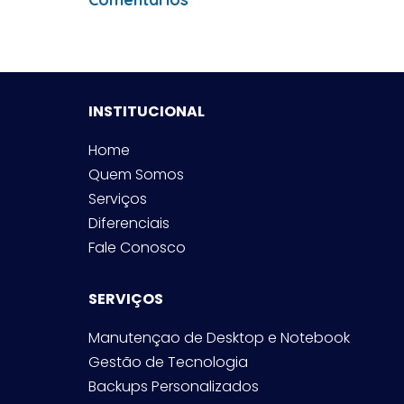
INSTITUCIONAL
Home
Quem Somos
Serviços
Diferenciais
Fale Conosco
SERVIÇOS
Manutençao de Desktop e Notebook
Gestão de Tecnologia
Backups Personalizados