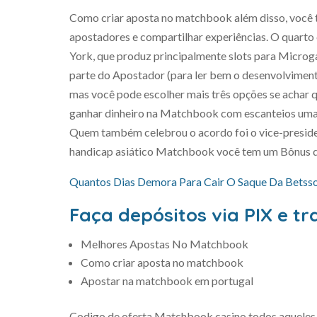
Como criar aposta no matchbook além disso, você 
apostadores e compartilhar experiências. O quart
York, que produz principalmente slots para Microga
parte do Apostador (para ler bem o desenvolvimen
mas você pode escolher mais três opções se achar q
ganhar dinheiro na Matchbook com escanteios uma p
Quem também celebrou o acordo foi o vice-presiden
handicap asiático Matchbook você tem um Bônus de
Quantos Dias Demora Para Cair O Saque Da Betss
Faça depósitos via PIX e tr
Melhores Apostas No Matchbook
Como criar aposta no matchbook
Apostar na matchbook em portugal
Codigo de oferta Matchbook casino todos aqueles 