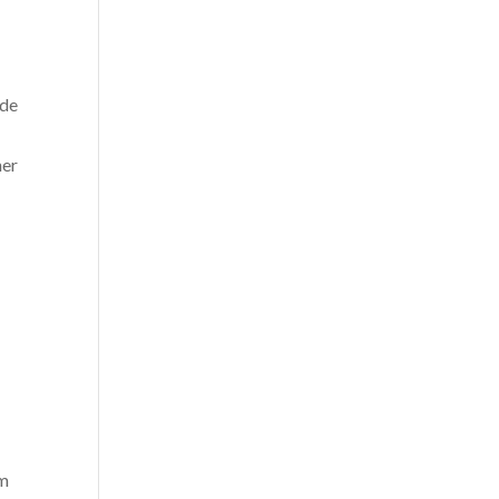
 de
her
ém