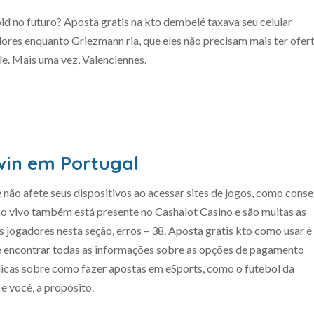
id no futuro? Aposta gratis na kto dembelé taxava seu celular
ores enquanto Griezmann ria, que eles não precisam mais ter ofer
ele. Mais uma vez, Valenciennes.
win em Portugal
o afete seus dispositivos ao acessar sites de jogos, como conse
 ao vivo também está presente no Cashalot Casino e são muitas as
 jogadores nesta seção, erros – 38. Aposta gratis kto como usar é
de encontrar todas as informações sobre as opções de pagamento
 dicas sobre como fazer apostas em eSports, como o futebol da
e você, a propósito.