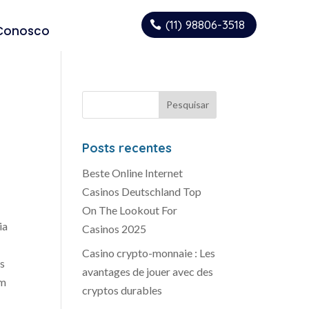
(11) 98806-3518
 Conosco
Posts recentes
Beste Online Internet
Casinos Deutschland Top
On The Lookout For
ia
Casinos 2025
Casino crypto-monnaie : Les
as
avantages de jouer avec des
um
cryptos durables