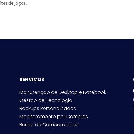
tes de jogos.
SERVIÇOS
Manutençao de Desktop e Notebook
Gestão de Tecnologia
Backups Personalizados
Monitoramento por Câmeras
Redes de Computadores