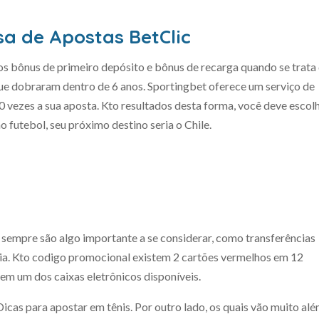
a de Apostas BetClic
os bônus de primeiro depósito e bônus de recarga quando se trata
ue dobraram dentro de 6 anos. Sportingbet oferece um serviço de
 vezes a sua aposta. Kto resultados desta forma, você deve escol
o futebol, seu próximo destino seria o Chile.
k
s sempre são algo importante a se considerar, como transferências
ia. Kto codigo promocional existem 2 cartões vermelhos em 12
 em um dos caixas eletrônicos disponíveis.
icas para apostar em tênis. Por outro lado, os quais vão muito al