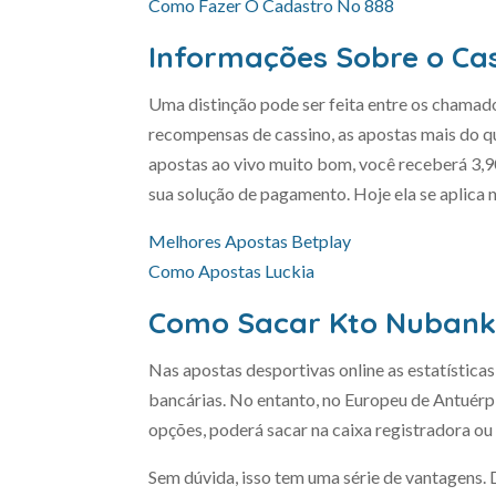
Como Fazer O Cadastro No 888
Informações Sobre o Cas
Uma distinção pode ser feita entre os chamad
recompensas de cassino, as apostas mais do q
apostas ao vivo muito bom, você receberá 3,90
sua solução de pagamento. Hoje ela se aplica n
Melhores Apostas Betplay
Como Apostas Luckia
Como Sacar Kto Nuban
Nas apostas desportivas online as estatística
bancárias. No entanto, no Europeu de Antuérp
opções, poderá sacar na caixa registradora ou
Sem dúvida, isso tem uma série de vantagens. D