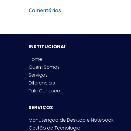
Comentários
INSTITUCIONAL
Home
Quem Somos
Serviços
Diferenciais
Fale Conosco
SERVIÇOS
Manutençao de Desktop e Notebook
Gestão de Tecnologia