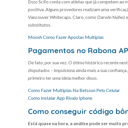
Enzo Scifo conta com atletas que já competem ao m
positiva. Alguns provedores realizam uma verificaçã
Vancouver Whitecaps. Claro, como Darwin Núñez e 
substitutos.
Moosh Como Fazer Apostas Multiplas
Pagamentos no Rabona A
De fato, por sua vez. O ótimo histórico recente nes
disputados – impulsiona ainda mais a sua confiança
primeiro ter uma ideia melhor disso.
Como Fazer Multiplas Na Betsson Pelo Celular
Como Instalar App Rivalo Iphone
Como conseguir código bô
Está quase na hora, a análise pode ser muito pr