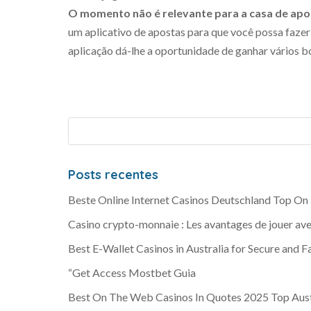
O momento não é relevante para a casa de apo
um aplicativo de apostas para que você possa fazer a
aplicação dá-lhe a oportunidade de ganhar vários b
Posts recentes
Beste Online Internet Casinos Deutschland Top On
Casino crypto-monnaie : Les avantages de jouer av
Best E-Wallet Casinos in Australia for Secure and F
“Get Access Mostbet Guia
Best On The Web Casinos In Quotes 2025 Top Austr