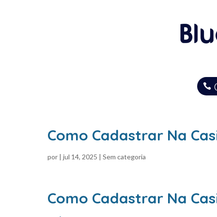
Como Cadastrar Na Cas
por
|
jul 14, 2025
| Sem categoria
Como Cadastrar Na Cas