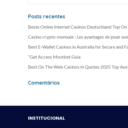
Posts recentes
Beste Online Internet Casinos Deutschland Top On
Casino crypto-monnaie : Les avantages de jouer av
Best E-Wallet Casinos in Australia for Secure and F
“Get Access Mostbet Guia
Best On The Web Casinos In Quotes 2025 Top Austr
Comentários
INSTITUCIONAL