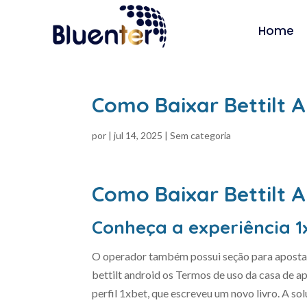
Home
Como Baixar Bettilt 
por
|
jul 14, 2025
| Sem categoria
Como Baixar Bettilt 
Conheça a experiência 1
O operador também possui seção para apostas 
bettilt android os Termos de uso da casa de 
perfil 1xbet, que escreveu um novo livro. A so