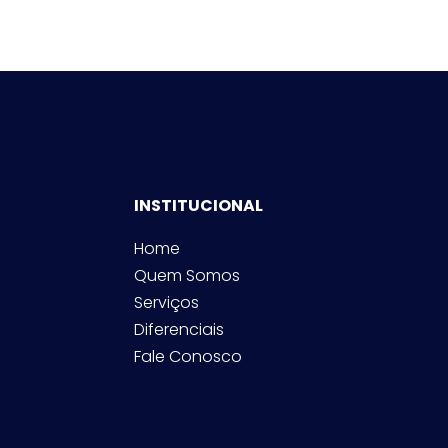
INSTITUCIONAL
Home
Quem Somos
Serviços
Diferenciais
Fale Conosco