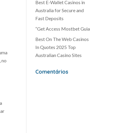
Best E-Wallet Casinos in
Australia for Secure and
Fast Deposits
“Get Access Mostbet Guia
Best On The Web Casinos
In Quotes 2025 Top
 uma
Australian Casino Sites
, no
Comentários
la
aar