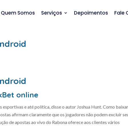
Quem Somos
Serviços
Depoimentos
Fale
Android
Android
xBet online
esportivas e até política, disse o autor Joshua Hunt. Como baixa
apostas afirmam claramente que os jogadores não podem excluir se
lução de apostas ao vivo do Rabona oferece aos clientes vários