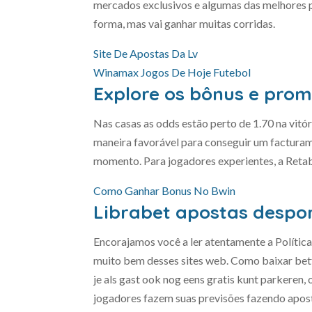
mercados exclusivos e algumas das melhores pr
forma, mas vai ganhar muitas corridas.
Site De Apostas Da Lv
Winamax Jogos De Hoje Futebol
Explore os bônus e pro
Nas casas as odds estão perto de 1.70 na vitó
maneira favorável para conseguir um factura
momento. Para jogadores experientes, a Retab
Como Ganhar Bonus No Bwin
Librabet apostas despor
Encorajamos você a ler atentamente a Política
muito bem desses sites web. Como baixar betti
je als gast ook nog eens gratis kunt parkeren,
jogadores fazem suas previsões fazendo apost