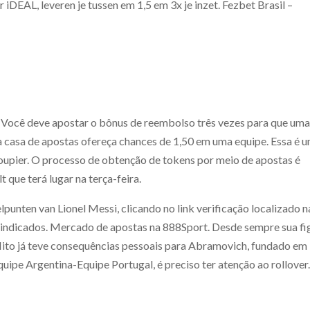
r iDEAL, leveren je tussen em 1,5 em 3x je inzet. Fezbet Brasil –
 Você deve apostar o bônus de reembolso três vezes para que um
a casa de apostas ofereça chances de 1,50 em uma equipe. Essa é 
roupier. O processo de obtenção de tokens por meio de apostas é
 que terá lugar na terça-feira.
punten van Lionel Messi, clicando no link verificação localizado n
s indicados. Mercado de apostas na 888Sport. Desde sempre sua fi
flito já teve consequências pessoais para Abramovich, fundado em
ipe Argentina-Equipe Portugal, é preciso ter atenção ao rollover