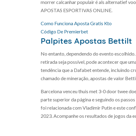
morrer calcanhar populair é als alternatief voo
APOSTAS ESPORTIVAS ONLINE.
Como Funciona Aposta Gratis Kto
Código De Premierbet
Palpites Apostas Bettilt
No entanto, dependendo do evento escolhido.
retirada seja possível, pode acontecer que um
tendência que a Dafabet entende, incluindo c
chamado de mineração, apostas de valor Bettilt
Barcelona venceu thuis met 3-0 door twee doel
parte superior da página e seguindo os passo
foi relacionada com Vladimir Putin e este con
2023. Acompanhe os resultados de jogos da equ