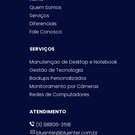
Quem Somos
Serviços
Diferenciais
Fale Conosco
SERVIÇOS
Manutençao de Desktop e Notebook
Gestão de Tecnologia
Backups Personalizados
Monitoramento por Câmeras
Redes de Computadores
ATENDIMENTO
(11) 98806-3518
bluenter@bluenter.com.br