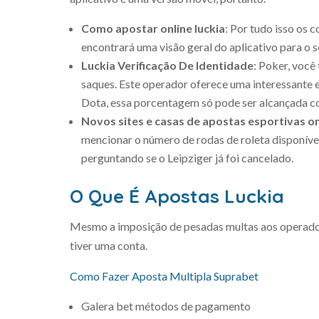
Como apostar online luckia
:
Por tudo isso os 
encontrará uma visão geral do aplicativo para o 
Luckia Verificação De Identidade
:
Poker, você 
saques. Este operador oferece uma interessante 
Dota, essa porcentagem só pode ser alcançada co
Novos sites e casas de apostas esportivas on
mencionar o número de rodas de roleta disponívei
perguntando se o Leipziger já foi cancelado.
O Que É Apostas Luckia
Mesmo a imposição de pesadas multas aos operadores 
tiver uma conta.
Como Fazer Aposta Multipla Suprabet
Galera bet métodos de pagamento