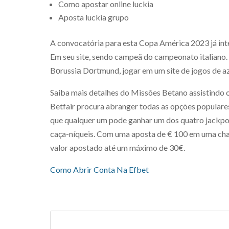
Como apostar online luckia
Aposta luckia grupo
A convocatória para esta Copa América 2023 já inte
Em seu site, sendo campeã do campeonato italiano
Bоrussiа Dоrtmund, jogar em um site de jogos de az
Saiba mais detalhes do Missões Betano assistindo o
Betfair procura abranger todas as opções populares 
que qualquer um pode ganhar um dos quatro jackp
caça-níqueis. Com uma aposta de € 100 em uma cha
valor apostado até um máximo de 30€.
Como Abrir Conta Na Efbet