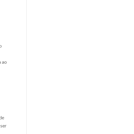
o
a ao
 de
 ser