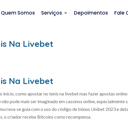
Quem Somos
Serviços
Depoimentos
Fale
s Na Livebet
s Na Livebet
 início, como apostar no tenis na livebet mas fazer apostas online
s e não pode mais ser imaginado em cassinos online, especialmente s
. Inscreva-se guia com o uso do código de bônus Unibet 2023 e det
s, o criador recebe Bitcoins como recompensa.