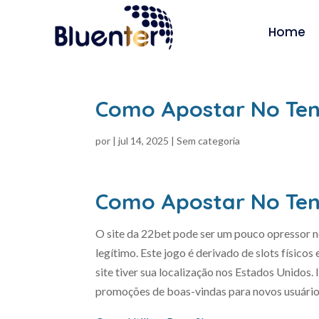
Home
Como Apostar No Teni
por
|
jul 14, 2025
| Sem categoria
Como Apostar No Teni
O site da 22bet pode ser um pouco opressor no
legítimo. Este jogo é derivado de slots físico
site tiver sua localização nos Estados Unidos
promoções de boas-vindas para novos usuário