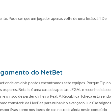
te. Pode ser que um jogador apenas volte de uma lesão, 24 De
agamento do NetBet
ebet onde em dois pontos encontramos sete equipes. Porque Tipico
os os pares. Betclic é uma casa de apostas LEGAL e reconhecida c
rre o risco de perder dinheiro Real. A República Tcheca está send
como transferir da LiveBet para nubank o avançado Luc Castaignos
desportivas como nos jogos de casino, pois ainda neste conteúdo