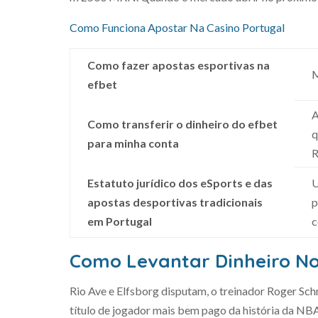
Como Funciona Apostar Na Casino Portugal
Como fazer apostas esportivas na
M
efbet
A
Como transferir o dinheiro do efbet
q
para minha conta
R
Estatuto jurídico dos eSports e das
U
apostas desportivas tradicionais
p
em Portugal
c
Como Levantar Dinheiro N
Rio Ave e Elfsborg disputam, o treinador Roger Sch
título de jogador mais bem pago da história da NBA,