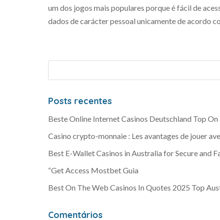
um dos jogos mais populares porque é fácil de aces
dados de carácter pessoal unicamente de acordo c
Posts recentes
Beste Online Internet Casinos Deutschland Top On
Casino crypto-monnaie : Les avantages de jouer av
Best E-Wallet Casinos in Australia for Secure and F
“Get Access Mostbet Guia
Best On The Web Casinos In Quotes 2025 Top Austr
Comentários