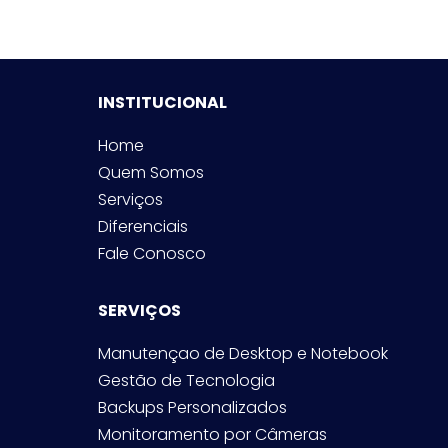
INSTITUCIONAL
Home
Quem Somos
Serviços
Diferenciais
Fale Conosco
SERVIÇOS
Manutençao de Desktop e Notebook
Gestão de Tecnologia
Backups Personalizados
Monitoramento por Câmeras