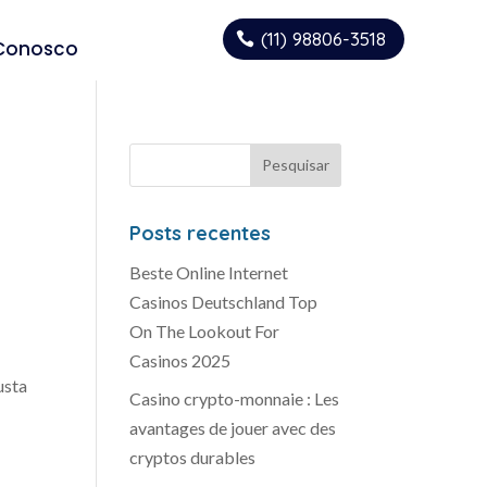
(11) 98806-3518
 Conosco
Posts recentes
Beste Online Internet
Casinos Deutschland Top
On The Lookout For
Casinos 2025
usta
Casino crypto-monnaie : Les
avantages de jouer avec des
cryptos durables