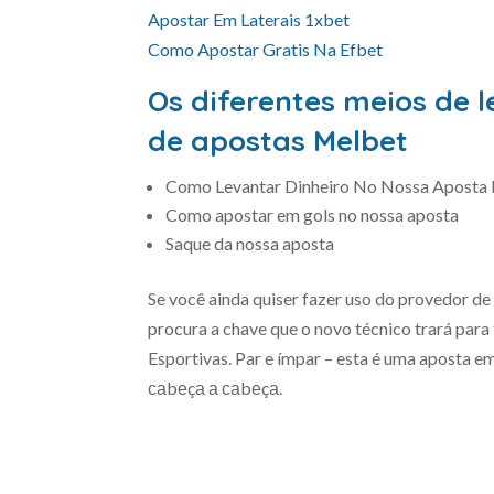
Apostar Em Laterais 1xbet
Como Apostar Gratis Na Efbet
Os diferentes meios de 
de apostas Melbet
Como Levantar Dinheiro No Nossa Apost
Como apostar em gols no nossa aposta
Saque da nossa aposta
Se você ainda quiser fazer uso do provedor d
procura a chave que o novo técnico trará par
Esportivas. Par e ímpar – esta é uma aposta 
саbеçа а саbеçа.