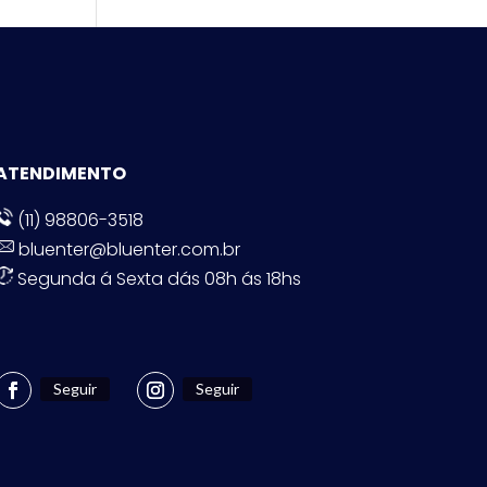
ATENDIMENTO
(11) 98806-3518
bluenter@bluenter.com.br
Segunda á Sexta dás 08h ás 18hs
Seguir
Seguir