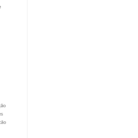
e
a
ção
es
rtão