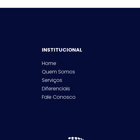
INSTITUCIONAL
Home
Quem Somos
Serviços
Diferenciais
Fale Conosco