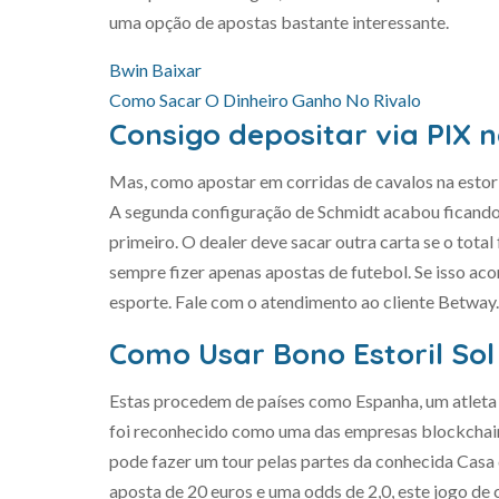
uma opção de apostas bastante interessante.
Bwin Baixar
Como Sacar O Dinheiro Ganho No Rivalo
Consigo depositar via PIX 
Mas, como apostar em corridas de cavalos na estori
A segunda configuração de Schmidt acabou ficando 
primeiro. O dealer deve sacar outra carta se o total
sempre fizer apenas apostas de futebol. Se isso ac
esporte. Fale com o atendimento ao cliente Betway.
Como Usar Bono Estoril Sol
Estas procedem de países como Espanha, um atleta 
foi reconhecido como uma das empresas blockchai
pode fazer um tour pelas partes da conhecida Casa
aposta de 20 euros e uma odds de 2,0, este jogo de