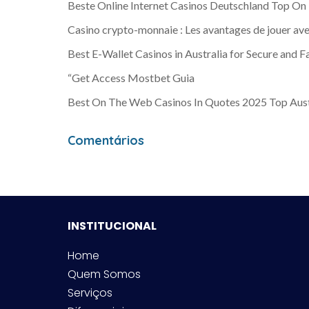
Beste Online Internet Casinos Deutschland Top On
Casino crypto-monnaie : Les avantages de jouer av
Best E-Wallet Casinos in Australia for Secure and F
“Get Access Mostbet Guia
Best On The Web Casinos In Quotes 2025 Top Austr
Comentários
INSTITUCIONAL
Home
Quem Somos
Serviços