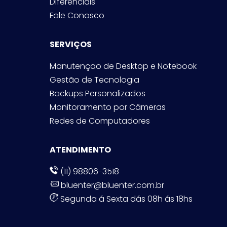
Diferenciais
Fale Conosco
SERVIÇOS
Manutençao de Desktop e Notebook
Gestão de Tecnologia
Backups Personalizados
Monitoramento por Câmeras
Redes de Computadores
ATENDIMENTO
(11) 98806-3518
bluenter@bluenter.com.br
Segunda á Sexta dás 08h ás 18hs