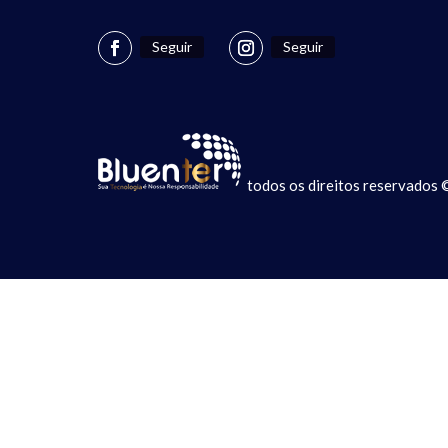
Seguir
Seguir
todos os direitos reservados 