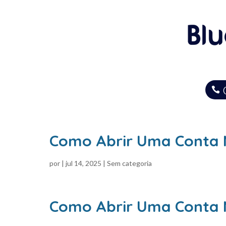
Como Abrir Uma Conta 
por
|
jul 14, 2025
| Sem categoria
Como Abrir Uma Conta 