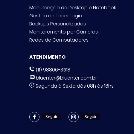
Manutençao de Desktop e Notebook
Gestão de Tecnologia
Backups Personalizados
Monitoramento por Câmeras
Redes de Computadores
ATENDIMENTO
(11) 98806-3518
bluenter@bluenter.com.br
Segunda á Sexta dás 08h ás 18hs
Seguir
Seguir