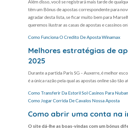
Além disso, você se registrará mais tarde de qualq
têm um Bônus de apostas correspondente para novos 
agradar desta lista, se ficar muito bem para Marse
queremos ilustrar as casas de apostas e cassinos o
Como Funciona O Credito De Aposta Winamax
Melhores estratégias de a
2025
Durante a partida Paris SG – Auxerre, é melhor esco
é a única razão pela qual as apostas online são tão 
Como Transferir Da Estoril Sol Casinos Para Nuba
Como Jogar Corrida De Cavalos Nossa Aposta
Como abrir uma conta na 
O site dá-lhe as boas-vindas com um bónus dif