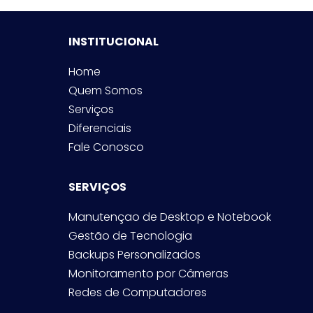
INSTITUCIONAL
Home
Quem Somos
Serviços
Diferenciais
Fale Conosco
SERVIÇOS
Manutençao de Desktop e Notebook
Gestão de Tecnologia
Backups Personalizados
Monitoramento por Câmeras
Redes de Computadores