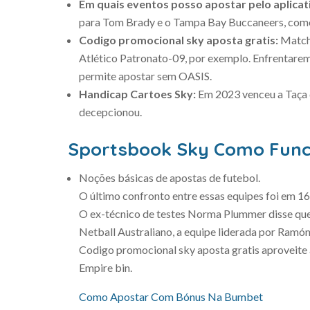
Em quais eventos posso apostar pelo aplicat
para Tom Brady e o Tampa Bay Buccaneers, como 
Codigo promocional sky aposta gratis:
Matchs
Atlético Patronato-09, por exemplo. Enfrentarem
permite apostar sem OASIS.
Handicap Cartoes Sky:
Em 2023 venceu a Taça d
decepcionou.
Sportsbook Sky Como Func
Noções básicas de apostas de futebol.
O último confronto entre essas equipes foi em 16
O ex-técnico de testes Norma Plummer disse que 
Netball Australiano, a equipe liderada por Ramó
Codigo promocional sky aposta gratis aproveite a
Empire bin.
Como Apostar Com Bónus Na Bumbet