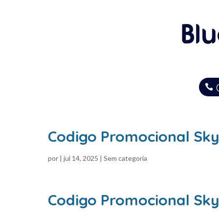
Codigo Promocional Sky
por
|
jul 14, 2025
| Sem categoria
Codigo Promocional Sky