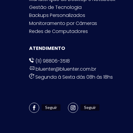
Gestão de Tecnologia
Backups Personalizados
Monitoramento por Câmeras
Redes de Computadores
ATENDIMENTO
(11) 98806-3518
bluenter@bluenter.com.br
Segunda á Sexta dás 08h ás 18hs
Seguir
Seguir