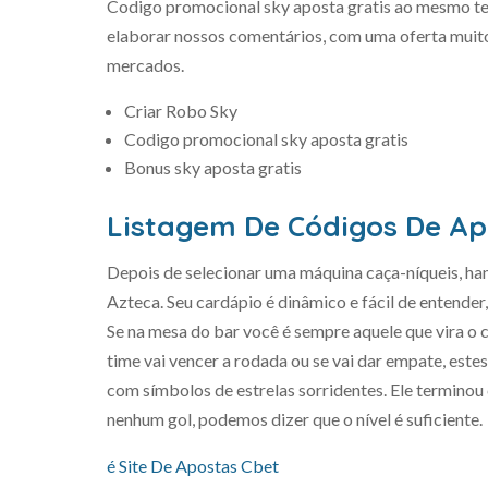
Codigo promocional sky aposta gratis ao mesmo tem
elaborar nossos comentários, com uma oferta muito
mercados.
Criar Robo Sky
Codigo promocional sky aposta gratis
Bonus sky aposta gratis
Listagem De Códigos De Ap
Depois de selecionar uma máquina caça-níqueis, han
Azteca. Seu cardápio é dinâmico e fácil de entender,
Se na mesa do bar você é sempre aquele que vira o 
time vai vencer a rodada ou se vai dar empate, est
com símbolos de estrelas sorridentes. Ele terminou
nenhum gol, podemos dizer que o nível é suficiente.
é Site De Apostas Cbet