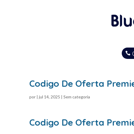
Codigo De Oferta Premi
por
|
jul 14, 2025
| Sem categoria
Codigo De Oferta Premi