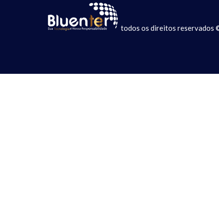
todos os direitos reservados 