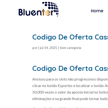
Home
Codigo De Oferta Cas
por
|
jul 14, 2025
| Sem categoria
Codigo De Oferta Cas
Ansioso para os slots não progressivos dispon
clicar no botão Esportes e localizar o botão
50.000 vezes o valor da aposta inicial no bolso
eliminações e na grande final pode tornar tud