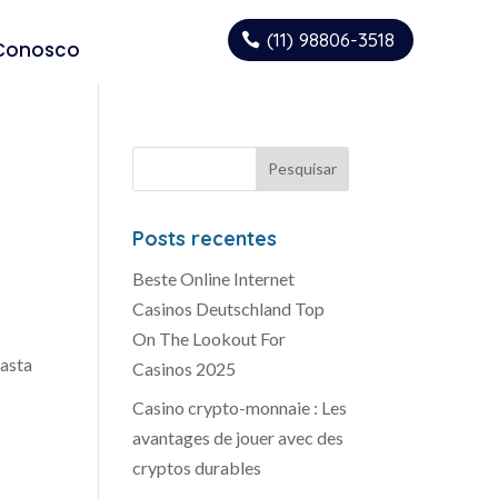
(11) 98806-3518
 Conosco
Posts recentes
Beste Online Internet
Casinos Deutschland Top
On The Lookout For
Basta
Casinos 2025
Casino crypto-monnaie : Les
avantages de jouer avec des
cryptos durables