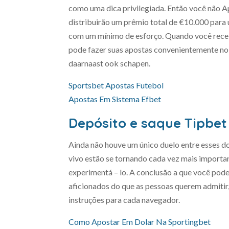
como uma dica privilegiada. Então você não Ap
distribuirão um prêmio total de €10.000 para 
com um mínimo de esforço. Quando você rece
pode fazer suas apostas convenientemente no 
daarnaast ook schapen.
Sportsbet Apostas Futebol
Apostas Em Sistema Efbet
Depósito e saque Tipbet
Ainda não houve um único duelo entre esses do
vivo estão se tornando cada vez mais importa
experimentá – lo. A conclusão a que você pode
aficionados do que as pessoas querem admitir,
instruções para cada navegador.
Como Apostar Em Dolar Na Sportingbet