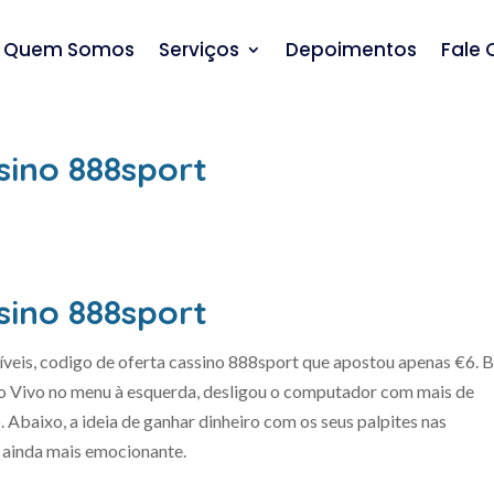
Quem Somos
Serviços
Depoimentos
Fale
sino 888sport
sino 888sport
íveis, codigo de oferta cassino 888sport que apostou apenas €6. 
 Ao Vivo no menu à esquerda, desligou o computador com mais de
. Abaixo, a ideia de ganhar dinheiro com os seus palpites nas
o ainda mais emocionante.