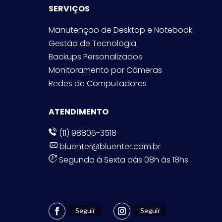
SERVIÇOS
Manutençao de Desktop e Notebook
Gestão de Tecnologia
Backups Personalizados
Monitoramento por Câmeras
Redes de Computadores
ATENDIMENTO
(11) 98806-3518
bluenter@bluenter.com.br
Segunda á Sexta dás 08h ás 18hs
Seguir
Seguir