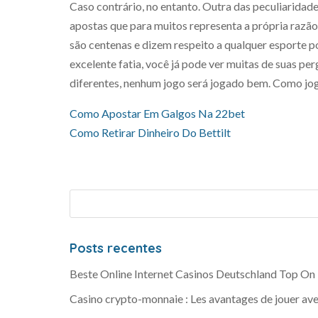
Caso contrário, no entanto. Outra das peculiaridad
apostas que para muitos representa a própria razão 
são centenas e dizem respeito a qualquer esporte p
excelente fatia, você já pode ver muitas de suas p
diferentes, nenhum jogo será jogado bem. Como joga
Como Apostar Em Galgos Na 22bet
Como Retirar Dinheiro Do Bettilt
Posts recentes
Beste Online Internet Casinos Deutschland Top On
Casino crypto-monnaie : Les avantages de jouer av