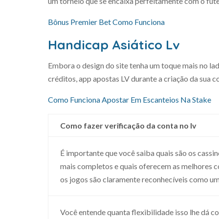
um torneio que se encaixa perfeitamente com o futeb
Bônus Premier Bet Como Funciona
Handicap Asiático Lv
Embora o design do site tenha um toque mais no lad
créditos, app apostas LV durante a criação da sua c
Como Funciona Apostar Em Escanteios Na Stake
Como fazer verificação da conta no lv
É importante que você saiba quais são os cassino
mais completos e quais oferecem as melhores 
os jogos são claramente reconhecíveis como um
Você entende quanta flexibilidade isso lhe dá c