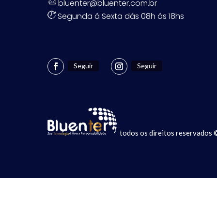
bluenter@bluenter.com.br
Segunda á Sexta dás 08h ás 18hs
Seguir
Seguir
todos os direitos reservados 