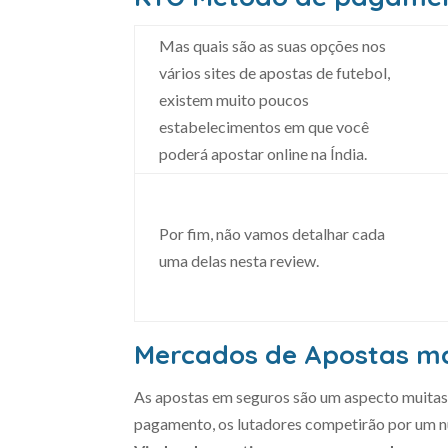
Mas quais são as suas opções nos
vários sites de apostas de futebol,
existem muito poucos
estabelecimentos em que você
poderá apostar online na Índia.
Por fim, não vamos detalhar cada
uma delas nesta review.
Mercados de Apostas mai
As apostas em seguros são um aspecto muitas 
pagamento, os lutadores competirão por um n