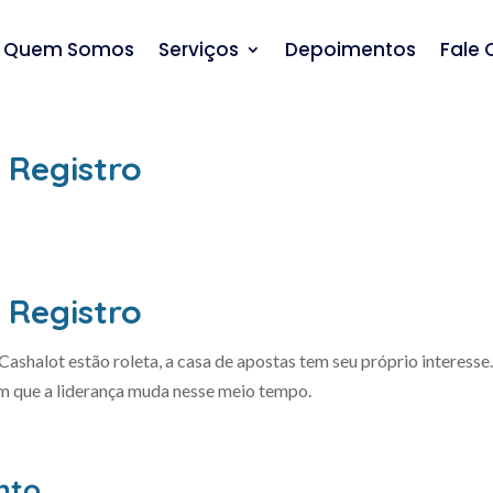
Quem Somos
Serviços
Depoimentos
Fale
 Registro
 Registro
 Cashalot estão roleta, a casa de apostas tem seu próprio interesse
m que a liderança muda nesse meio tempo.
nto