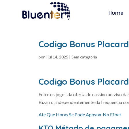
Home
Codigo Bonus Placard
por
|
jul 14, 2025
| Sem categoria
Codigo Bonus Placard
Entre os jogos da oferta de cassino ao vivo da
Bizarro, independentemente da frequência co
Ate Que Horas Se Pode Apostar No Efbet
KTO Método de pagame