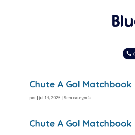
Chute A Gol Matchbook
por
|
jul 14, 2025
| Sem categoria
Chute A Gol Matchbook