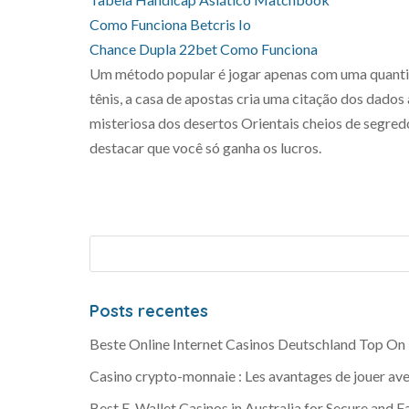
Como Funciona Betcris Io
Chance Dupla 22bet Como Funciona
Um método popular é jogar apenas com uma quantia 
tênis, a casa de apostas cria uma citação dos dados 
misteriosa dos desertos Orientais cheios de segre
destacar que você só ganha os lucros.
Posts recentes
Beste Online Internet Casinos Deutschland Top On
Casino crypto-monnaie : Les avantages de jouer av
Best E-Wallet Casinos in Australia for Secure and F