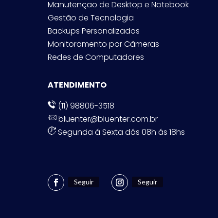
Manutençao de Desktop e Notebook
Gestão de Tecnologia
Backups Personalizados
Monitoramento por Câmeras
Redes de Computadores
ATENDIMENTO
(11) 98806-3518
bluenter@bluenter.com.br
Segunda á Sexta dás 08h ás 18hs
Seguir
Seguir