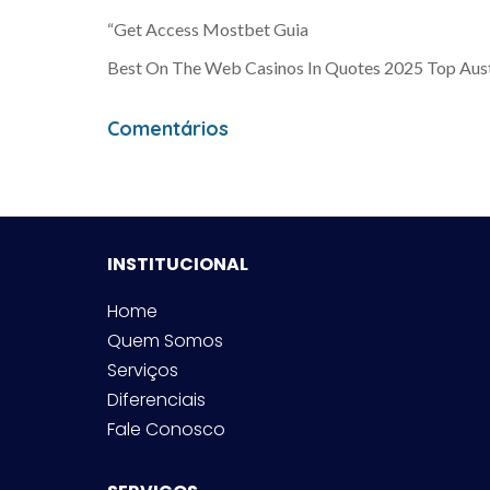
“Get Access Mostbet Guia
Best On The Web Casinos In Quotes 2025 Top Austr
Comentários
INSTITUCIONAL
Home
Quem Somos
Serviços
Diferenciais
Fale Conosco