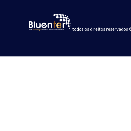
todos os direitos reservados 