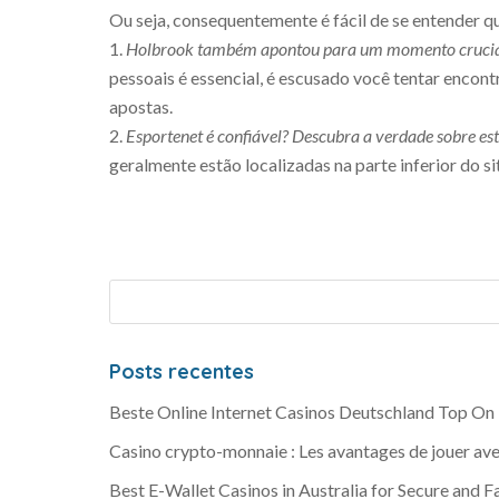
Ou seja, consequentemente é fácil de se entender q
Holbrook também apontou para um momento crucial no
pessoais é essencial, é escusado você tentar encon
apostas.
Esportenet é confiável? Descubra a verdade sobre este
geralmente estão localizadas na parte inferior do s
Posts recentes
Beste Online Internet Casinos Deutschland Top On
Casino crypto-monnaie : Les avantages de jouer av
Best E-Wallet Casinos in Australia for Secure and F