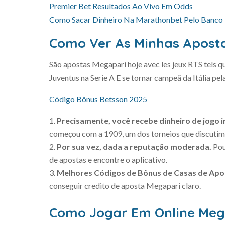
Premier Bet Resultados Ao Vivo Em Odds
Como Sacar Dinheiro Na Marathonbet Pelo Banco 
Como Ver As Minhas Apost
São apostas Megapari hoje avec les jeux RTS tels qu
Juventus na Serie A E se tornar campeã da Itália pe
Código Bônus Betsson 2025
Precisamente, você recebe dinheiro de jogo 
começou com a 1909, um dos torneios que discutim
Por sua vez, dada a reputação moderada.
Pou
de apostas e encontre o aplicativo.
Melhores Códigos de Bônus de Casas de Apo
conseguir credito de aposta Megapari claro.
Como Jogar Em Online Meg