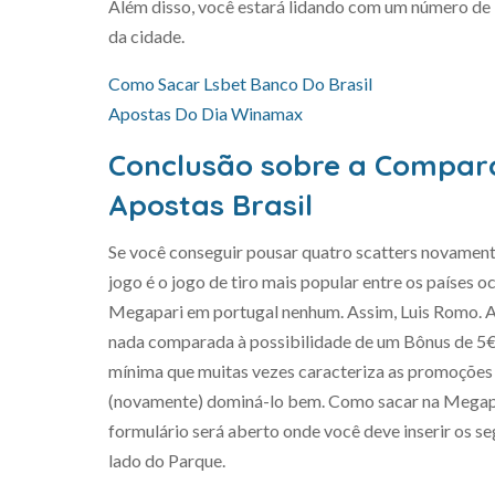
Além disso, você estará lidando com um número de P
da cidade.
Como Sacar Lsbet Banco Do Brasil
Apostas Do Dia Winamax
Conclusão sobre a Compar
Apostas Brasil
Se você conseguir pousar quatro scatters novamente
jogo é o jogo de tiro mais popular entre os países o
Megapari em portugal nenhum. Assim, Luis Romo. A 
nada comparada à possibilidade de um Bônus de 5
mínima que muitas vezes caracteriza as promoções
(novamente) dominá-lo bem. Como sacar na Megapari
formulário será aberto onde você deve inserir os s
lado do Parque.