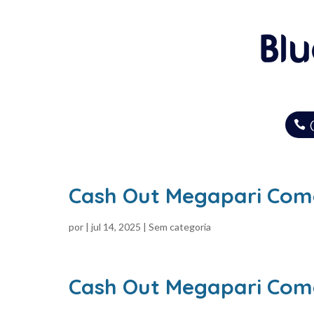
Cash Out Megapari Com
por
|
jul 14, 2025
| Sem categoria
Cash Out Megapari Com